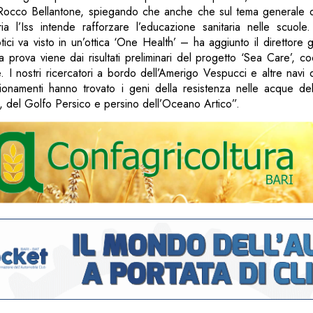
s Rocco Bellantone, spiegando che anche che sul tema generale di c
ria l’Iss intende rafforzare l’educazione sanitaria nelle scuole
otici va visto in un’ottica ‘One Health’ – ha aggiunto il direttore 
a prova viene dai risultati preliminari del progetto ‘Sea Care’, coo
e. I nostri ricercatori a bordo dell’Amerigo Vespucci e altre navi 
onamenti hanno trovato i geni della resistenza nelle acque de
, del Golfo Persico e persino dell’Oceano Artico”.