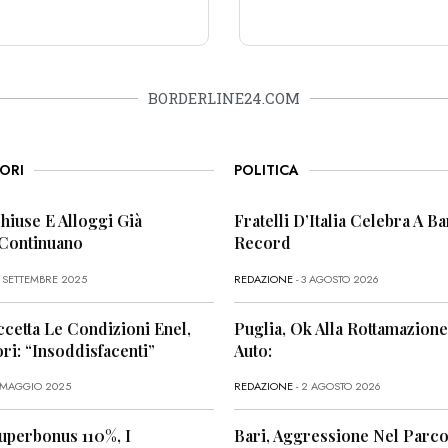
BORDERLINE24.COM
ORI
POLITICA
Chiuse E Alloggi Già
Fratelli D’Italia Celebra A Bar
 Continuano
Record
6 SETTEMBRE 2025
REDAZIONE
- 3 AGOSTO 2026
ccetta Le Condizioni Enel,
Puglia, Ok Alla Rottamazione
i: “Insoddisfacenti”
Auto:
1 MAGGIO 2025
REDAZIONE
- 2 AGOSTO 2026
uperbonus 110%, I
Bari, Aggressione Nel Parco