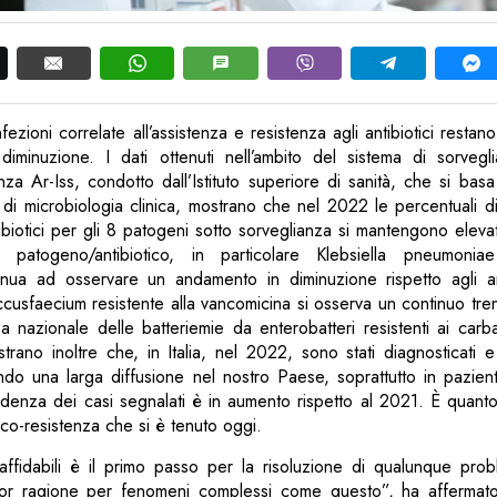
 infezioni correlate all’assistenza e resistenza agli antibiotici resta
iminuzione. I dati ottenuti nell’ambito del sistema di sorvegl
tenza Ar-Iss, condotto dall’Istituto superiore di sanità, che si bas
i di microbiologia clinica, mostrano che nel 2022 le percentuali di
ntibiotici per gli 8 patogeni sotto sorveglianza si mantengono eleva
 patogeno/antibiotico, in particolare Klebsiella pneumoniae
inua ad osservare un andamento in diminuzione rispetto agli a
usfaecium resistente alla vancomicina si osserva un continuo tre
za nazionale delle batteriemie da enterobatteri resistenti ai ca
strano inoltre che, in Italia, nel 2022, sono stati diagnosticati e
do una larga diffusione nel nostro Paese, soprattutto in pazient
ncidenza dei casi segnalati è in aumento rispetto al 2021. È quan
ico-resistenza che si è tenuto oggi.
 affidabili è il primo passo per la risoluzione di qualunque pr
or ragione per fenomeni complessi come questo”, ha affermato