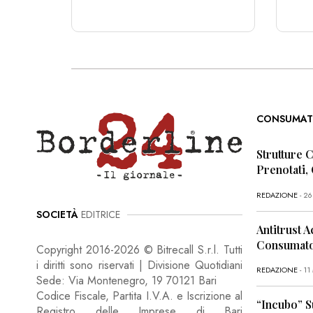
CONSUMAT
Strutture 
Prenotati,
REDAZIONE
- 2
SOCIETÀ
EDITRICE
Antitrust A
Consumator
Copyright 2016-2026 © Bitrecall S.r.l. Tutti
i diritti sono riservati | Divisione Quotidiani
REDAZIONE
- 1
Sede: Via Montenegro, 19 70121 Bari
Codice Fiscale, Partita I.V.A. e Iscrizione al
“Incubo” S
Registro delle Imprese di Bari