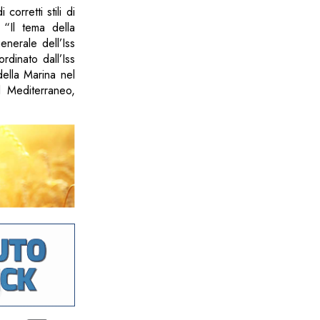
orretti stili di
. “Il tema della
generale dell’Iss
rdinato dall’Iss
della Marina nel
l Mediterraneo,