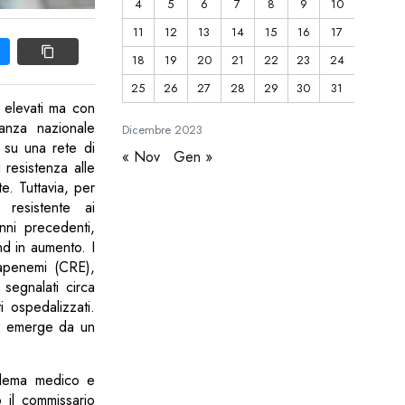
4
5
6
7
8
9
10
11
12
13
14
15
16
17
18
19
20
21
22
23
24
25
26
27
28
29
30
31
no elevati ma con
ianza nazionale
Dicembre
2023
a su una rete di
« Nov
Gen »
 resistenza alle
te. Tuttavia, per
 resistente ai
nni precedenti,
nd in aumento. I
rbapenemi (CRE),
 segnalati circa
i ospedalizzati.
to emerge da un
oblema medico e
 il commissario