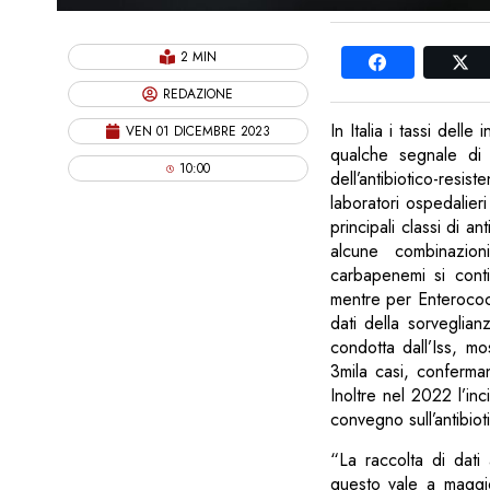
2 MIN
REDAZIONE
In Italia i tassi delle
VEN 01 DICEMBRE 2023
qualche segnale di d
10:00
dell’antibiotico-resis
laboratori ospedalier
principali classi di a
alcune combinazioni
carbapenemi si cont
mentre per Enterococc
dati della sorveglian
condotta dall’Iss, mo
3mila casi, conferman
Inoltre nel 2022 l’i
convegno sull’antibiot
“La raccolta di dati
questo vale a maggi