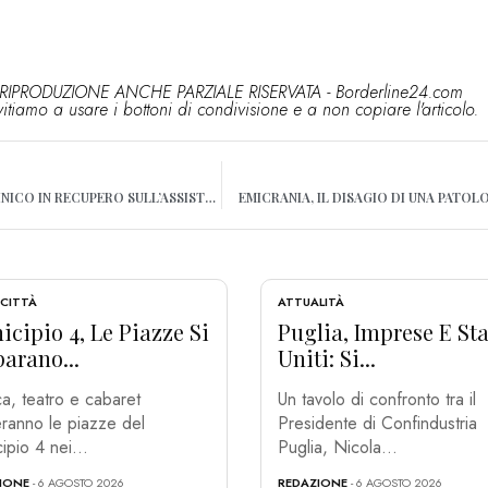
RIPRODUZIONE ANCHE PARZIALE RISERVATA - Borderline24.com
vitiamo a usare i bottoni di condivisione e a non copiare l'articolo.
LISTE D’ATTESA, POLICLINICO IN RECUPERO SULL’ASSISTENZA SPECIALISTICA
EMICRANIA, IL DISAGIO DI UNA PATOL
 CITTÀ
ATTUALITÀ
cipio 4, Le Piazze Si
Puglia, Imprese E Sta
arano...
Uniti: Si...
a, teatro e cabaret
Un tavolo di confronto tra il
ranno le piazze del
Presidente di Confindustria
ipio 4 nei...
Puglia, Nicola...
IONE
- 6 AGOSTO 2026
REDAZIONE
- 6 AGOSTO 2026