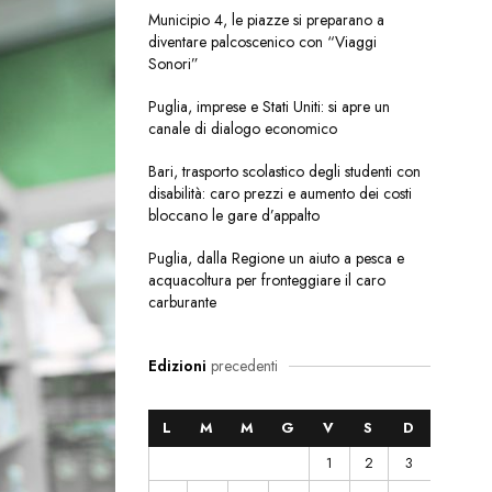
Municipio 4, le piazze si preparano a
diventare palcoscenico con “Viaggi
Sonori”
Puglia, imprese e Stati Uniti: si apre un
canale di dialogo economico
Bari, trasporto scolastico degli studenti con
disabilità: caro prezzi e aumento dei costi
bloccano le gare d’appalto
Puglia, dalla Regione un aiuto a pesca e
acquacoltura per fronteggiare il caro
carburante
Edizioni
precedenti
L
M
M
G
V
S
D
1
2
3