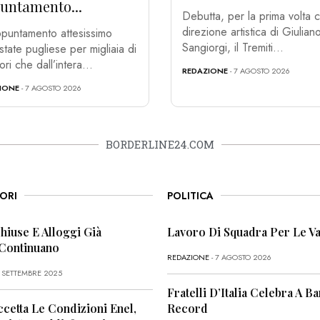
untamento...
Debutta, per la prima volta c
direzione artistica di Giulian
puntamento attesissimo
Sangiorgi, il Tremiti...
estate pugliese per migliaia di
tori che dall’intera...
REDAZIONE
- 7 AGOSTO 2026
IONE
- 7 AGOSTO 2026
BORDERLINE24.COM
ORI
POLITICA
Chiuse E Alloggi Già
Lavoro Di Squadra Per Le Va
 Continuano
REDAZIONE
- 7 AGOSTO 2026
6 SETTEMBRE 2025
Fratelli D’Italia Celebra A Bar
ccetta Le Condizioni Enel,
Record