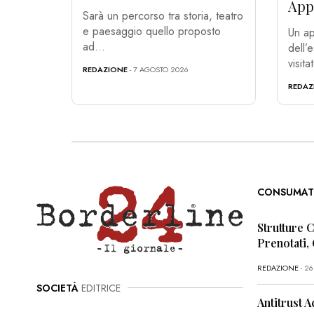
App
Sarà un percorso tra storia, teatro
e paesaggio quello proposto
Un ap
ad...
dell’
visita
REDAZIONE
- 7 AGOSTO 2026
REDAZ
CONSUMAT
Strutture 
Prenotati,
REDAZIONE
- 2
SOCIETÀ
EDITRICE
Antitrust A