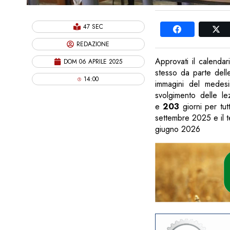
47 SEC
REDAZIONE
Approvati il calendar
DOM 06 APRILE 2025
stesso da parte delle 
14:00
immagini del medesim
svolgimento delle l
e
203
giorni per tut
settembre 2025 e il te
giugno 2026