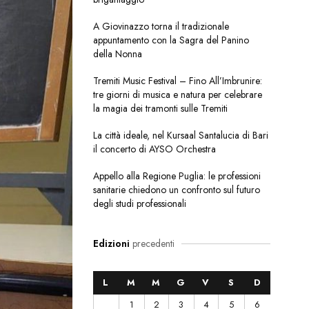
A Giovinazzo torna il tradizionale
appuntamento con la Sagra del Panino
della Nonna
Tremiti Music Festival – Fino All’Imbrunire:
tre giorni di musica e natura per celebrare
la magia dei tramonti sulle Tremiti
La città ideale, nel Kursaal Santalucia di Bari
il concerto di AYSO Orchestra
Appello alla Regione Puglia: le professioni
sanitarie chiedono un confronto sul futuro
degli studi professionali
Edizioni
precedenti
L
M
M
G
V
S
D
1
2
3
4
5
6