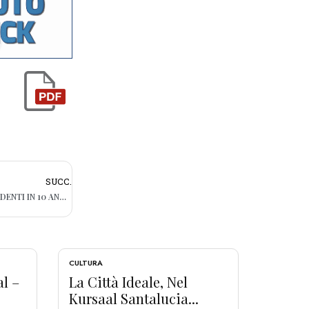
SUCC.
SCUOLA, SINDACATI: “PERSI 120 MILA STUDENTI IN 10 ANNI”
CULTURA
al –
La Città Ideale, Nel
Kursaal Santalucia...