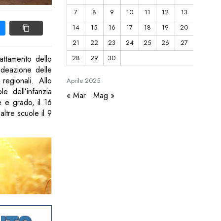
7
8
9
10
11
12
13
14
15
16
17
18
19
20
21
22
23
24
25
26
27
28
29
30
dattamento dello
l’ideazione delle
regionali. Allo
Aprile
2025
e dell’infanzia
« Mar
Mag »
e e grado, il 16
ltre scuole il 9