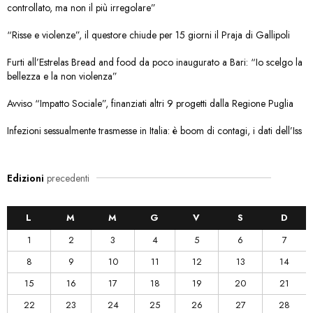
controllato, ma non il più irregolare”
“Risse e violenze”, il questore chiude per 15 giorni il Praja di Gallipoli
Furti all’Estrelas Bread and food da poco inaugurato a Bari: “Io scelgo la
bellezza e la non violenza”
Avviso “Impatto Sociale”, finanziati altri 9 progetti dalla Regione Puglia
Infezioni sessualmente trasmesse in Italia: è boom di contagi, i dati dell’Iss
Edizioni
precedenti
L
M
M
G
V
S
D
1
2
3
4
5
6
7
8
9
10
11
12
13
14
15
16
17
18
19
20
21
22
23
24
25
26
27
28