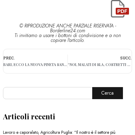
© RIPRODUZIONE ANCHE PARZIALE RISERVATA -
Borderline24.com
Ti invitiamo a usare i bottoni di condivisione e a non
copiare l'articolo.
PREC.
SUCC.
BARI, ECCO LA NUOVA PINETA SAN LUCA A JAPIGIA: 100 ALBERI E 18 TELECAMERE ANTI VANDALI
“NOI, MALATI DI SLA, COSTRETTI A COMPRARE CANNABIS DAGLI SPACCIATORI”: IL RACCONTO DI UN 48ENNE DI BARI
Cerca
Articoli recenti
Lavoro e caporalato, Agricoltura Puglia: “Il nostro è il settore più