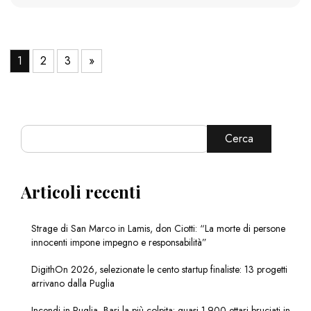
1
2
3
»
Cerca
Articoli recenti
Strage di San Marco in Lamis, don Ciotti: “La morte di persone
innocenti impone impegno e responsabilità”
DigithOn 2026, selezionate le cento startup finaliste: 13 progetti
arrivano dalla Puglia
Incendi in Puglia, Bari la più colpita: quasi 1.900 ettari bruciati in