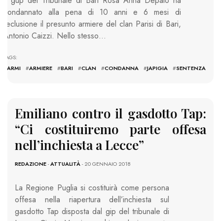
Il gup del Tribunale di Bari Rosa Anna Depalo ha
condannato alla pena di 10 anni e 6 mesi di
reclusione il presunto armiere del clan Parisi di Bari,
Antonio Caizzi. Nello stesso…
TAGS:
#
ARMI
#
ARMIERE
#
BARI
#
CLAN
#
CONDANNA
#
JAPIGIA
#
SENTENZA
Emiliano contro il gasdotto Tap:
“Ci costituiremo parte offesa
nell’inchiesta a Lecce”
REDAZIONE
-
ATTUALITÀ
- 20 GENNAIO 2018
La Regione Puglia si costituirà come persona
offesa nella riapertura dell’inchiesta sul
gasdotto Tap disposta dal gip del tribunale di