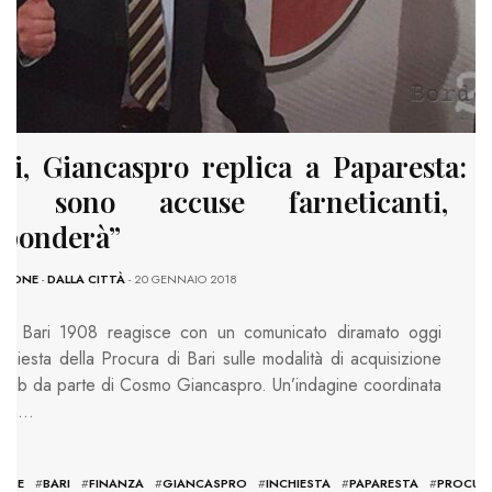
ri, Giancaspro replica a Paparesta: 
ue sono accuse farneticanti, 
sponderà”
ZIONE
-
DALLA CITTÀ
- 20 GENNAIO 2018
Fc Bari 1908 reagisce con un comunicato diramato oggi
inchiesta della Procura di Bari sulle modalità di acquisizione
club da parte di Cosmo Giancaspro. Un’indagine coordinata
 pm…
USE
#
BARI
#
FINANZA
#
GIANCASPRO
#
INCHIESTA
#
PAPARESTA
#
PROCUR