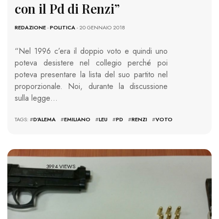
con il Pd di Renzi”
REDAZIONE
-
POLITICA
- 20 GENNAIO 2018
“Nel 1996 c’era il doppio voto e quindi uno
poteva desistere nel collegio perché poi
poteva presentare la lista del suo partito nel
proporzionale. Noi, durante la discussione
sulla legge…
TAGS: #
D'ALEMA
#
EMILIANO
#
LEU
#
PD
#
RENZI
#
VOTO
3994 VIEWS