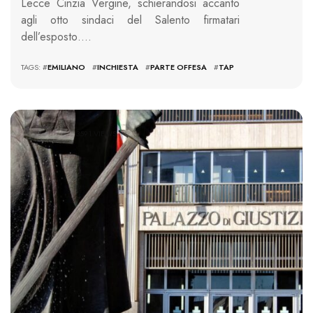
Lecce Cinzia Vergine, schierandosi accanto
agli otto sindaci del Salento firmatari
dell’esposto….
TAGS: #
EMILIANO
#
INCHIESTA
#
PARTE OFFESA
#
TAP
3591 VIEWS