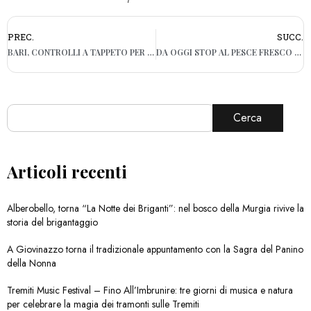
PREC.
SUCC.
BARI, CONTROLLI A TAPPETO PER LE MISURE ANTI COVID: 104 LOCALI ISPEZIONATI, 5 MULTE
DA OGGI STOP AL PESCE FRESCO IN TAVOLA, SCATTA IL FERMO DELLA PESCA ANCHE IN PUGLIA
Cerca
Articoli recenti
Alberobello, torna “La Notte dei Briganti”: nel bosco della Murgia rivive la
storia del brigantaggio
A Giovinazzo torna il tradizionale appuntamento con la Sagra del Panino
della Nonna
Tremiti Music Festival – Fino All’Imbrunire: tre giorni di musica e natura
per celebrare la magia dei tramonti sulle Tremiti