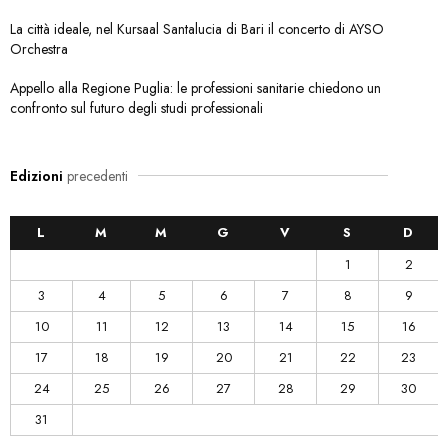
La città ideale, nel Kursaal Santalucia di Bari il concerto di AYSO
Orchestra
Appello alla Regione Puglia: le professioni sanitarie chiedono un
confronto sul futuro degli studi professionali
Edizioni
precedenti
L
M
M
G
V
S
D
1
2
3
4
5
6
7
8
9
10
11
12
13
14
15
16
17
18
19
20
21
22
23
24
25
26
27
28
29
30
31