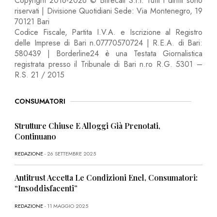
Copyright 2016-2026 © Bitrecall S.r.l. Tutti i diritti sono
riservati | Divisione Quotidiani Sede: Via Montenegro, 19
70121 Bari
Codice Fiscale, Partita I.V.A. e Iscrizione al Registro
delle Imprese di Bari n.07770570724 | R.E.A. di Bari:
580439 | Borderline24 è una Testata Giornalistica
registrata presso il Tribunale di Bari n.ro R.G. 5301 –
R.S. 21 / 2015
CONSUMATORI
Strutture Chiuse E Alloggi Già Prenotati,
Continuano
REDAZIONE
- 26 SETTEMBRE 2025
Antitrust Accetta Le Condizioni Enel, Consumatori:
“Insoddisfacenti”
REDAZIONE
- 11 MAGGIO 2025