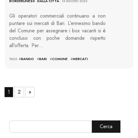
BORDERLINE24
-
DALLA CITTÀ
- 15 AGOSTO 2023
Gli operatori commerciali continuano a non
puntare sui mercati di Bari. L’ennesimo bando
del Comune per assegnare i box vacanti si è
concluso con poche domande rispetto
all’offerta. Per…
TAGS: #
BANDO
#
BARI
#
COMUNE
#
MERCATI
1
2
»
Cerca