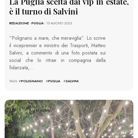
La Puglia scelta dai vip in estate,
è il turno di Salvini
REDAZIONE
-
PUGLIA
- 15 AGOSTO 2023
“Polignano a mare, che meraviglia”. Lo scrive
il vicepremier e ministro dei Trasporti, Matteo
Salvini, a commento di una foto postata sui
social che lo ritrae in compagnia della
fidanzata,…
TAGS: #
POLIGNANO
#
PUGLIA
#
SALVINI
643 VIEWS