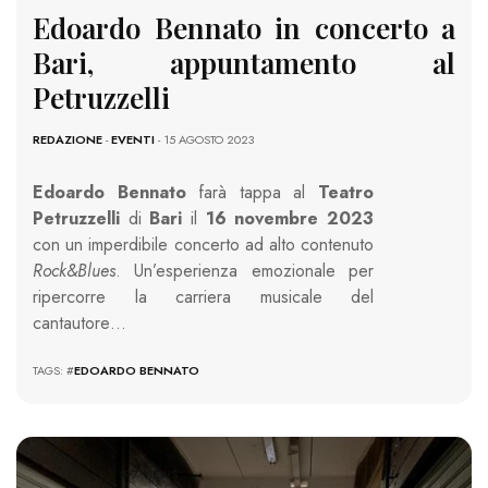
Edoardo Bennato in concerto a
Bari, appuntamento al
Petruzzelli
REDAZIONE
-
EVENTI
- 15 AGOSTO 2023
Edoardo Bennato
farà tappa al
Teatro
Petruzzelli
di
Bari
il
16 novembre 2023
con un imperdibile concerto ad alto contenuto
Rock&Blues
. Un’esperienza emozionale per
ripercorre la carriera musicale del
cantautore…
TAGS: #
EDOARDO BENNATO
597 VIEWS