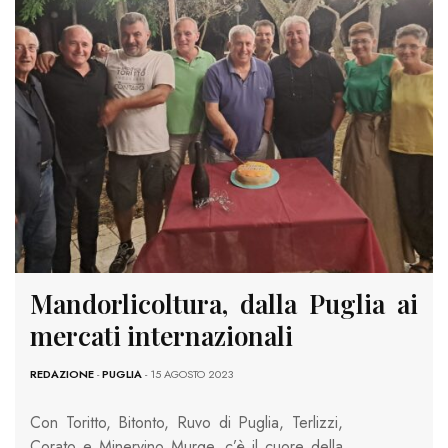
Mandorlicoltura, dalla Puglia ai
mercati internazionali
REDAZIONE
-
PUGLIA
- 15 AGOSTO 2023
Con Toritto, Bitonto, Ruvo di Puglia, Terlizzi,
Corato e Minervino Murge, c’è il cuore della