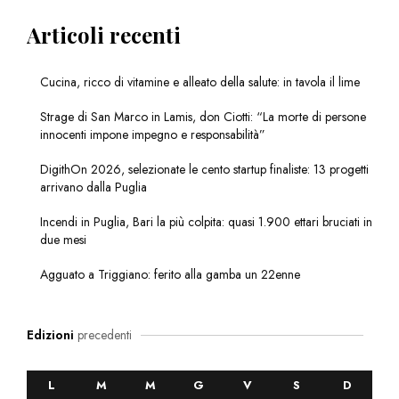
Articoli recenti
Cucina, ricco di vitamine e alleato della salute: in tavola il lime
Strage di San Marco in Lamis, don Ciotti: “La morte di persone
innocenti impone impegno e responsabilità”
DigithOn 2026, selezionate le cento startup finaliste: 13 progetti
arrivano dalla Puglia
Incendi in Puglia, Bari la più colpita: quasi 1.900 ettari bruciati in
due mesi
Agguato a Triggiano: ferito alla gamba un 22enne
Edizioni
precedenti
L
M
M
G
V
S
D