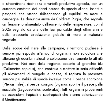
e straordinaria ricchezza e varietà produttiva agricola, con un
aumento costante dei danni causati da specie aliene, insetti e
patogeni che stanno ridisegnando gli equilibri tra mare e
campagne. La denuncia arriva da Coldiretti Puglia, che segnala
un fenomeno alimentato dall’aumento delle temperature, con il
2026 segnato da una delle fasi più calde degli ultimi anni e
dalla crescente circolazione globale di merci e materiale
vegetale.
Dalle acque del mare alle campagne, il territorio pugliese è
sempre più esposto all’arrivo di organismi non autoctoni che
alterano gli equilibri naturali e colpiscono direttamente le attività
produttive. Nei mari della regione, accanto al granchio blu
(Callinectes sapidus), che continua a mettere in seria difficoltà
gli allevamenti di vongole e cozze, si registra la presenza
sempre più stabile di specie invasive come il pesce scorpione
(Pterois miles), il pesce coniglio (Siganus spp.) e il pesce palla
maculato (Lagocephalus sceleratus), tutti organismi provenienti
da ecosistemi tropicali e subtropicali che stanno colonizzando
il Mediterraneo.