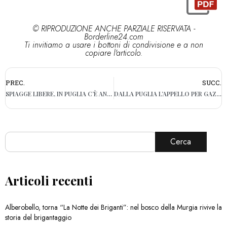
© RIPRODUZIONE ANCHE PARZIALE RISERVATA -
Borderline24.com
Ti invitiamo a usare i bottoni di condivisione e a non
copiare l'articolo.
PREC.
SUCC.
SPIAGGE LIBERE, IN PUGLIA C’È ANCORA TEMPO: RIAPERTI I TERMINI DEL BANDO DA 3,45 MILIONI
DALLA PUGLIA L’APPELLO PER GAZA, APPROVATA IN CONSIGLIO MOZIONE PER CHIEDERE AIUTI UMANITARI
Cerca
Articoli recenti
Alberobello, torna “La Notte dei Briganti”: nel bosco della Murgia rivive la
storia del brigantaggio