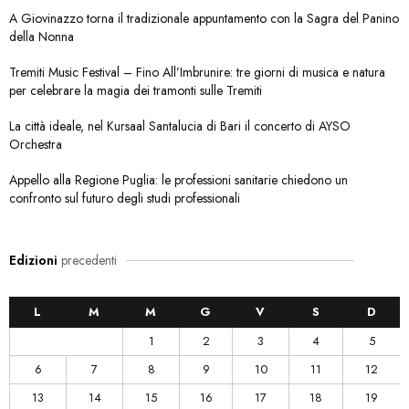
A Giovinazzo torna il tradizionale appuntamento con la Sagra del Panino
della Nonna
Tremiti Music Festival – Fino All’Imbrunire: tre giorni di musica e natura
per celebrare la magia dei tramonti sulle Tremiti
La città ideale, nel Kursaal Santalucia di Bari il concerto di AYSO
Orchestra
Appello alla Regione Puglia: le professioni sanitarie chiedono un
confronto sul futuro degli studi professionali
Edizioni
precedenti
L
M
M
G
V
S
D
1
2
3
4
5
6
7
8
9
10
11
12
13
14
15
16
17
18
19