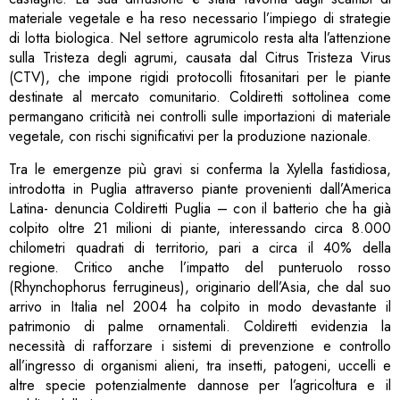
materiale vegetale e ha reso necessario l’impiego di strategie
di lotta biologica. Nel settore agrumicolo resta alta l’attenzione
sulla Tristeza degli agrumi, causata dal Citrus Tristeza Virus
(CTV), che impone rigidi protocolli fitosanitari per le piante
destinate al mercato comunitario. Coldiretti sottolinea come
permangano criticità nei controlli sulle importazioni di materiale
vegetale, con rischi significativi per la produzione nazionale.
Tra le emergenze più gravi si conferma la Xylella fastidiosa,
introdotta in Puglia attraverso piante provenienti dall’America
Latina- denuncia Coldiretti Puglia – con il batterio che ha già
colpito oltre 21 milioni di piante, interessando circa 8.000
chilometri quadrati di territorio, pari a circa il 40% della
regione. Critico anche l’impatto del punteruolo rosso
(Rhynchophorus ferrugineus), originario dell’Asia, che dal suo
arrivo in Italia nel 2004 ha colpito in modo devastante il
patrimonio di palme ornamentali. Coldiretti evidenzia la
necessità di rafforzare i sistemi di prevenzione e controllo
all’ingresso di organismi alieni, tra insetti, patogeni, uccelli e
altre specie potenzialmente dannose per l’agricoltura e il