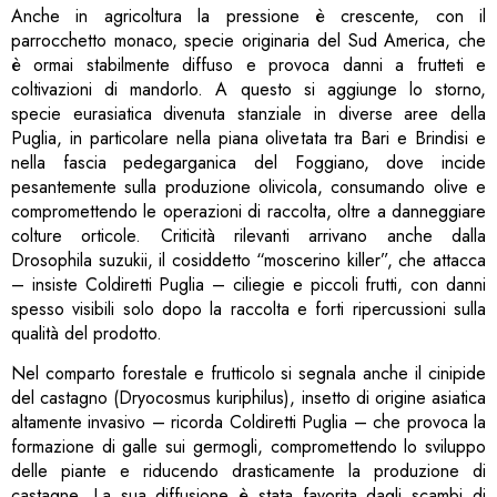
Anche in agricoltura la pressione è crescente, con il
parrocchetto monaco, specie originaria del Sud America, che
è ormai stabilmente diffuso e provoca danni a frutteti e
coltivazioni di mandorlo. A questo si aggiunge lo storno,
specie eurasiatica divenuta stanziale in diverse aree della
Puglia, in particolare nella piana olivetata tra Bari e Brindisi e
nella fascia pedegarganica del Foggiano, dove incide
pesantemente sulla produzione olivicola, consumando olive e
compromettendo le operazioni di raccolta, oltre a danneggiare
colture orticole. Criticità rilevanti arrivano anche dalla
Drosophila suzukii, il cosiddetto “moscerino killer”, che attacca
– insiste Coldiretti Puglia – ciliegie e piccoli frutti, con danni
spesso visibili solo dopo la raccolta e forti ripercussioni sulla
qualità del prodotto.
Nel comparto forestale e frutticolo si segnala anche il cinipide
del castagno (Dryocosmus kuriphilus), insetto di origine asiatica
altamente invasivo – ricorda Coldiretti Puglia – che provoca la
formazione di galle sui germogli, compromettendo lo sviluppo
delle piante e riducendo drasticamente la produzione di
castagne. La sua diffusione è stata favorita dagli scambi di