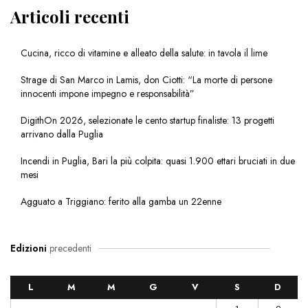
Articoli recenti
Cucina, ricco di vitamine e alleato della salute: in tavola il lime
Strage di San Marco in Lamis, don Ciotti: “La morte di persone
innocenti impone impegno e responsabilità”
DigithOn 2026, selezionate le cento startup finaliste: 13 progetti
arrivano dalla Puglia
Incendi in Puglia, Bari la più colpita: quasi 1.900 ettari bruciati in due
mesi
Agguato a Triggiano: ferito alla gamba un 22enne
Edizioni
precedenti
L
M
M
G
V
S
D