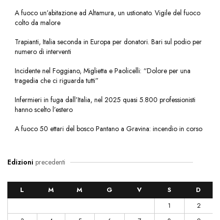
A fuoco un’abitazione ad Altamura, un ustionato. Vigile del fuoco
colto da malore
Trapianti, Italia seconda in Europa per donatori. Bari sul podio per
numero di interventi
Incidente nel Foggiano, Miglietta e Paolicelli: “Dolore per una
tragedia che ci riguarda tutti”
Infermieri in fuga dall’Italia, nel 2025 quasi 5.800 professionisti
hanno scelto l’estero
A fuoco 50 ettari del bosco Pantano a Gravina: incendio in corso
Edizioni
precedenti
L
M
M
G
V
S
D
1
2