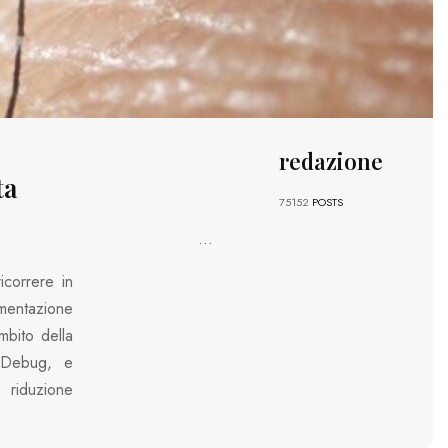
redazione
ta
75152
POSTS
...
icorrere in
rimentazione
mbito della
o Debug, e
a riduzione