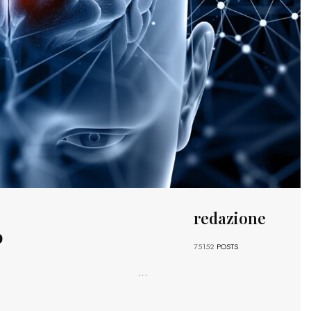
redazione
o
75152
POSTS
...