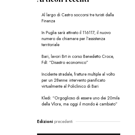
Al largo di Castro soccorsi tre turisti dalla
Finanza
In Puglia sarà attivato il 116117, il nuovo
numero da chiamare per l’assistenza
territoriale
Bari, lavori Brt in corso Benedetto Croce,
FdI: “Disastro economico”
Incidente stradale, fratture multiple al volto
per un 28enne: intervento pianificato
virtualmente al Policlinico di Bari
Kledi: “Orgoglioso di essere uno dei 20mila
della Vlora, ma oggi il mondo è cambiato”
Edizioni
precedenti