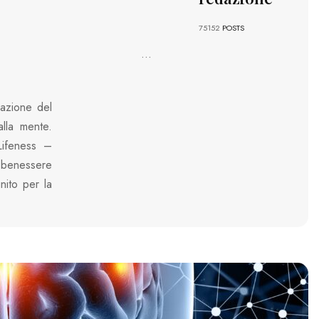
75152
POSTS
...
razione del
lla mente.
Lifeness –
l benessere
unito per la