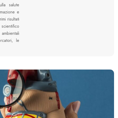
ulla salute
ammazione e
mi risultati
cientifico
 ambientali
catori, le