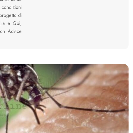
condizioni
 progetto di
glia e Gpi,
 con Advice