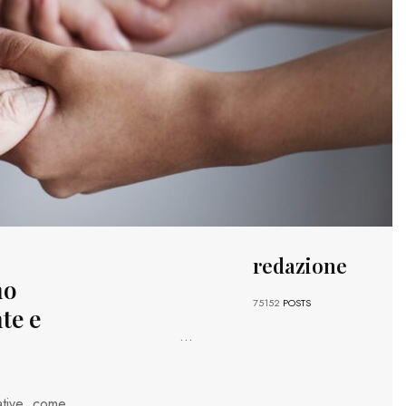
redazione
no
75152
POSTS
te e
...
ative, come