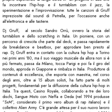
fa incontrare l’hip-hop e il turntablism con il jazz, la
sperimentazione e l’improvvisazione: tutte le canzoni di Gruff
impreziosite dal sound di Petrella, per l’occasione anche
all’elettronica e alle tastiere.
Dj Gruff, al secolo Sandro Orrù, ovvero la storia del
turntablism e dello scratching in Italia. Un pioniere, con un
percorso di crescita che parte dal deck, e passa rapidamente
da breakdance e beatbox, per approdare ben presto al
rap. Dj Gruff entra in contatto con la cultura hip hop a Torino
nei primi anni ‘80, ma il suo viaggio musicale da allora non si è
più fermato, passa da Milano, tocca Parigi e poi fa il giro del
mondo, approda in Giappone e rimbalza in Italia. Produttore di
contenuti di eccellenza, che esporta con maestria, nel corso
degli anni, oltre ai 15 album solisti, ha fatto parte di molti
progetti, fondamentali per la diffusione della cultura hip-hop in
Italia. Tra questi, Casino Royale, collaborando a tre dei loro
dischi, Sangue Misto con Neffa e Deda (nel 1994 produsse
“
SxM
”, considerato il primo vero album di rap italiano) e il
collettivo Alien Army. C’è grande attesa per il suo nuovo lavoro