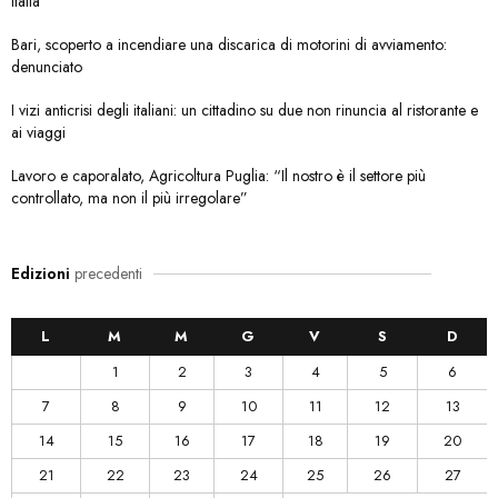
Italia
Bari, scoperto a incendiare una discarica di motorini di avviamento:
denunciato
I vizi anticrisi degli italiani: un cittadino su due non rinuncia al ristorante e
ai viaggi
Lavoro e caporalato, Agricoltura Puglia: “Il nostro è il settore più
controllato, ma non il più irregolare”
Edizioni
precedenti
L
M
M
G
V
S
D
1
2
3
4
5
6
7
8
9
10
11
12
13
14
15
16
17
18
19
20
21
22
23
24
25
26
27