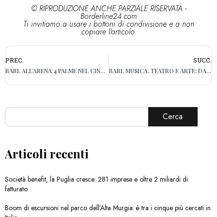
© RIPRODUZIONE ANCHE PARZIALE RISERVATA -
Borderline24.com
Ti invitiamo a usare i bottoni di condivisione e a non
copiare l'articolo.
PREC.
SUCC.
BARI, ALL’ARENA 4 PALME NEL CINEMA GALLERIA ARRIVA «EASY – UN VIAGGIO FACILE FACILE»
BARI, MUSICA, TEATRO E ARTE: DA VENERDÌ “R…ESTATE CON NOI” IN TUTTI I QUARTIERI A NORD DELLA CITTÀ
Cerca
Articoli recenti
Società benefit, la Puglia cresce: 281 imprese e oltre 2 miliardi di
fatturato
Boom di escursioni nel parco dell’Alta Murgia: è tra i cinque più cercati in