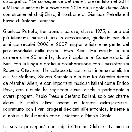
discografico “
Le conseguenze del bene
”, presentato nel 2014
a Milano e anticipato a novembre 2016 dal singolo
Ultimo Atto
,
con strumentali di dj Skizo, il trombone di Gianluca Petrella e il
basso di Antonio Tarantino.
Gianluca Petrella, trombonista barese, classe 1975, è uno dei
più talentuosi musicisti jazz in circolazione, giudicato per due
anni consecutivi 2006 e 2007, miglior artista emergente del
jazz mondiale dalla rivista Down Beat. Ha iniziato la sua
carriera oltre 20 anni fa, dopo il diploma al Conservatorio di
Bari, con la lunga e proficua collaborazione con il sassofonista
Roberto Ottaviano. Ha collaborato con artisti internazionali, tra
cui Pat Metheny, Steven Bernstein e la Sun Ra Arkestra diretta
da Marshall Allen, e con importanti musicisti italiani come Enrico
Rava, con il quale ha registrato alcuni dischi e partecipato a
diversi progetti, Paolo Fresu e Stefano Bollani, solo per citarne
alcuni. È molto attivo anche in territori extra-jazzistici,
soprattutto con i vari progetti dedicati all’elettronica, insieme a
dj noti in tutto il mondo come i Matmos o Nicola Conte.
La serata proseguirà con i dj dell’Eremo Club e “La musica