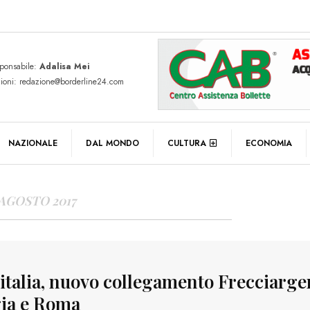
sponsabile:
Adalisa Mei
zioni: redazione@borderline24.com
Y ARCHIVES
NAZIONALE
DAL MONDO
CULTURA
ECONOMIA
 AGOSTO 2017
italia, nuovo collegamento Frecciarge
ia e Roma