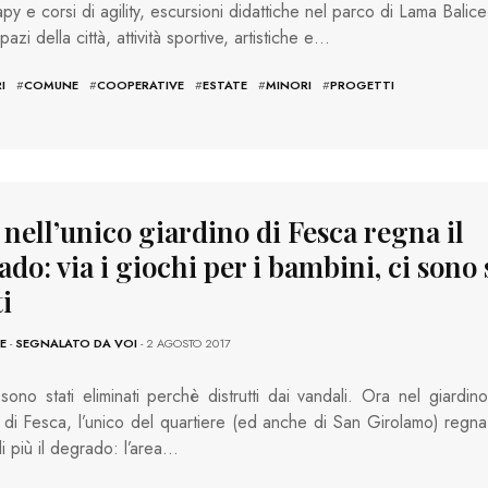
apy e corsi di agility, escursioni didattiche nel parco di Lama Balice
pazi della città, attività sportive, artistiche e…
I
#
COMUNE
#
COOPERATIVE
#
ESTATE
#
MINORI
#
PROGETTI
 nell’unico giardino di Fesca regna il
do: via i giochi per i bambini, ci sono 
ti
E
-
SEGNALATO DA VOI
- 2 AGOSTO 2017
 sono stati eliminati perchè distrutti dai vandali. Ora nel giardino
i di Fesca, l’unico del quartiere (ed anche di San Girolamo) regna
i più il degrado: l’area…