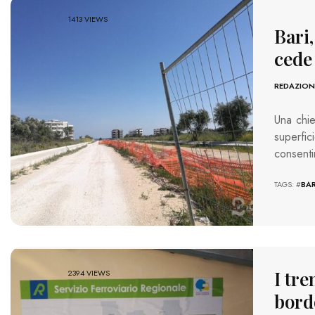
1413 VIEWS
Bari
cede 
REDAZION
Una chie
superf­i
consenti
TAGS: #
BAR
I tre
2394 VIEWS
bordo