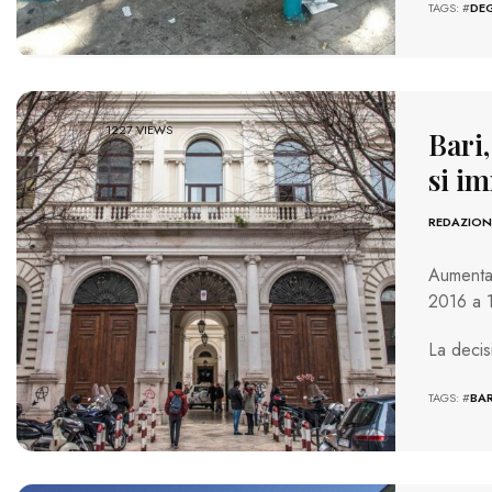
TAGS: #
DE
1227 VIEWS
Bari,
si i
REDAZION
Aumentan
2016 a 1
La decis
TAGS: #
BAR