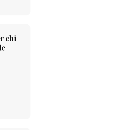
r chi
de