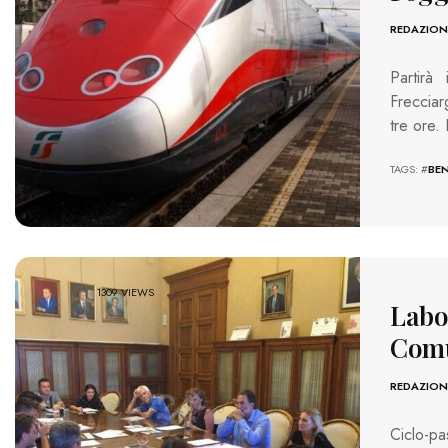
REDAZION
Partirà
Frecciar
tre ore.
TAGS: #
BE
1309 VIEWS
Labor
Comu
REDAZION
Ciclo-pa