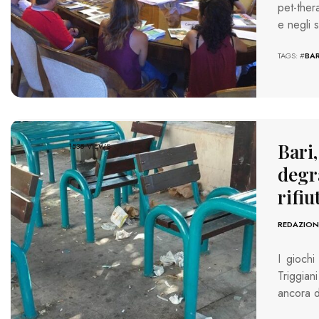
pet-ther
e negli s
TAGS: #
BAR
Bari,
1538 VIEWS
degra
rifiu
REDAZION
I giochi
Triggian
ancora d