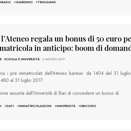
GRADO
#
GIARDINO
#
TRIGGIANI
 l’Ateneo regala un bonus di 50 euro pe
mmatricola in anticipo: boom di doman
E
-
SCUOLA E UNIVERSITÀ
- 2 AGOSTO 2017
o i pre immatricolati dell’Ateneo barese: da 1404 del 31 luglio
480 al 31 luglio 2017.
ione assunta dall’Università di Bari di concedere un bonus di…
I
#
DATI
#
IMMATRICOLAZIONI
#
UNIVERSITÀ
#
URICCHIO