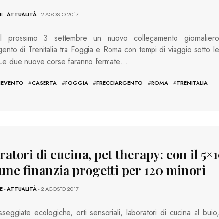
E
-
ATTUALITÀ
- 2 AGOSTO 2017
 il prossimo 3 settembre un nuovo collegamento giornaliero
gento di Trenitalia tra Foggia e Roma con tempi di viaggio sotto le
 Le due nuove corse faranno fermate…
NEVENTO
#
CASERTA
#
FOGGIA
#
FRECCIARGENTO
#
ROMA
#
TRENITALIA
atori di cucina, pet therapy: con il 5×1
ne finanzia progetti per 120 minori
E
-
ATTUALITÀ
- 2 AGOSTO 2017
sseggiate ecologiche, orti sensoriali, laboratori di cucina al buio,