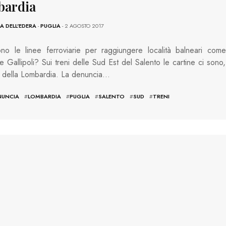
ardia
 DELL'EDERA
-
PUGLIA
- 2 AGOSTO 2017
no le linee ferroviarie per raggiungere località balneari come
e Gallipoli? Sui treni delle Sud Est del Salento le cartine ci sono,
 della Lombardia. La denuncia…
NUNCIA
#
LOMBARDIA
#
PUGLIA
#
SALENTO
#
SUD
#
TRENI