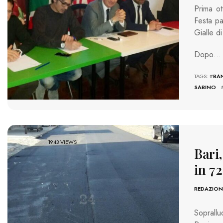
Prima ot
Festa pa
Gialle d
Dopo…
TAGS: #
BAN
SABINO
1943 VIEWS
Bari,
in 72
REDAZION
Soprallu