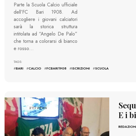
Parte la Scuola Calcio ufficiale
dell’FC Bari 1908. Ad
accogliere i giovani calciatori
sarà la storica struttura
intitolata ad “Angelo De Palo”
che torna a colorarsi di bianco
e rosso…
TAGS:
#
BARI
#
CALCIO
#
FCBARI1908
#
ISCRIZIONI
#
SCUOLA
Seque
2111 VIEWS
E i 
REDAZION