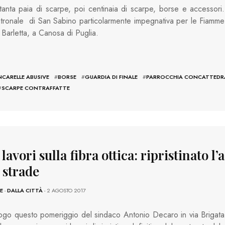
tanta paia di scarpe, poi centinaia di scarpe, borse e accessori.
tronale di San Sabino particolarmente impegnativa per le Fiamme
i Barletta, a Canosa di Puglia.
CARELLE ABUSIVE
#
BORSE
#
GUARDIA DI FINALE
#
PARROCCHIA CONCATTEDR
#
SCARPE CONTRAFFATTE
 lavori sulla fibra ottica: ripristinato l’
 strade
E
-
DALLA CITTÀ
- 2 AGOSTO 2017
ogo questo pomeriggio del sindaco Antonio Decaro in via Brigata