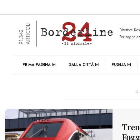
ARTICOLI
Direttore Re
91,342
Per segnala
DAIL
PRIMA PAGINA
DALLA CITTÀ
PUGLIA
2
1726 VIEWS
Tren
Fogg