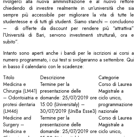
rivolgerci alla nuova amministrazione e al nuovo rettore
chiedendo di investire realmente in un’università che sia
sempre più accessibile per migliorare la vita di tutte le
studentesse e di tutti gli studenti. Siamo stanchi – concludono
– di offerte da discount per rendere più “attrattiva”
l’Università di Bari, servono investimenti strutturali, ora e
subito”.
Intanto sono aperti anche i bandi per le iscrizioni ai corsi a
numero programmato, i cui test si svolgeranno a
settembre
. Qui
in basso il calendario con le scadenze:
Titolo
Descrizione
Categorie
Medicina e
Termine per la
Corso di Laurea
Chirurgia (LM41)
presentazione delle
Magistrale a
– Odontoiatria e
domande: 25/07/2019 ore
ciclo unico,
protesi dentaria
15:00 (Universitaly) –
programmazione
(LM46)
30/07/2019 (UniBa Esse3)
nazionale
Medicine and
Termine per la
Corso di Laurea
Surgery –
presentazione delle
Magistrale a
Medicina e
domande: 25/07/2019 ore
ciclo unico,