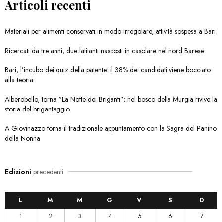
Articoli recenti
Materiali per alimenti conservati in modo irregolare, attività sospesa a Bari
Ricercati da tre anni, due latitanti nascosti in casolare nel nord Barese
Bari, l’incubo dei quiz della patente: il 38% dei candidati viene bocciato
alla teoria
Alberobello, torna “La Notte dei Briganti”: nel bosco della Murgia rivive la
storia del brigantaggio
A Giovinazzo torna il tradizionale appuntamento con la Sagra del Panino
della Nonna
Edizioni
precedenti
L
M
M
G
V
S
D
1
2
3
4
5
6
7