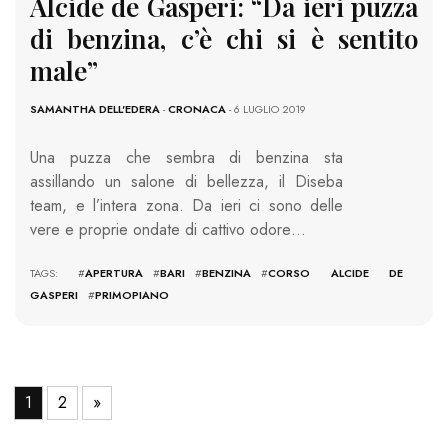
Alcide de Gasperi: “Da ieri puzza
di benzina, c’è chi si è sentito
male”
SAMANTHA DELL'EDERA
-
CRONACA
- 6 LUGLIO 2019
Una puzza che sembra di benzina sta
assillando un salone di bellezza, il Diseba
team, e l’intera zona. Da ieri ci sono delle
vere e proprie ondate di cattivo odore…
TAGS: #
APERTURA
#
BARI
#
BENZINA
#
CORSO ALCIDE DE
GASPERI
#
PRIMOPIANO
1
2
»