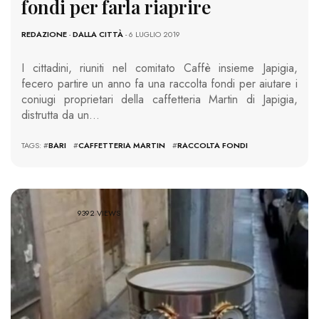
fondi per farla riaprire
REDAZIONE
-
DALLA CITTÀ
- 6 LUGLIO 2019
I cittadini, riuniti nel comitato Caffè insieme Japigia,
fecero partire un anno fa una raccolta fondi per aiutare i
coniugi proprietari della caffetteria Martin di Japigia,
distrutta da un…
TAGS: #
BARI
#
CAFFETTERIA MARTIN
#
RACCOLTA FONDI
9392 VIEWS