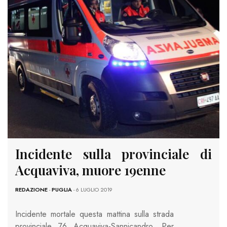
Incidente sulla provinciale di
Acquaviva, muore 19enne
REDAZIONE
-
PUGLIA
- 6 LUGLIO 2019
Incidente mortale questa mattina sulla strada
provinciale 76 Acquaviva-Sannicandro. Per