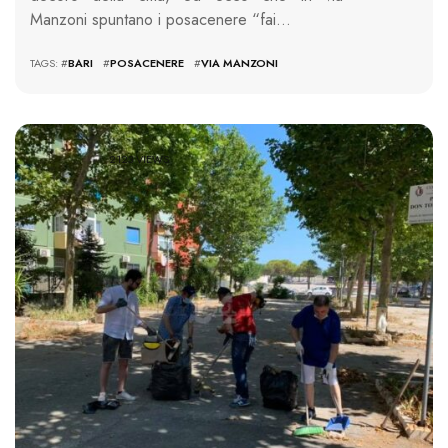
Manzoni spuntano i posacenere “fai…
TAGS: #
BARI
#
POSACENERE
#
VIA MANZONI
2123 VIEWS