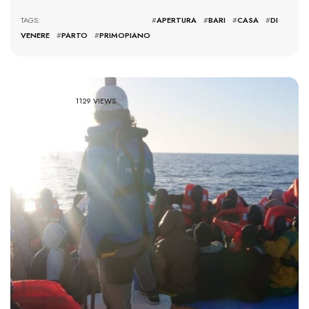
TAGS: #
APERTURA
#
BARI
#
CASA
#
DI
VENERE
#
PARTO
#
PRIMOPIANO
1129 VIEWS