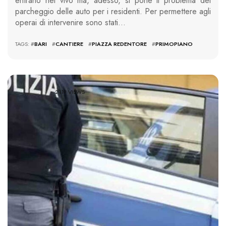
entrano nel vivo ma, adesso, si pone il problema del
parcheggio delle auto per i residenti. Per permettere agli
operai di intervenire sono stati…
TAGS: #
BARI
#
CANTIERE
#
PIAZZA REDENTORE
#
PRIMOPIANO
2119 VIEWS