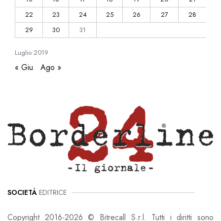
22
23
24
25
26
27
28
29
30
31
Luglio
2019
« Giu
Ago »
SOCIETÀ
EDITRICE
Copyright 2016-2026 © Bitrecall S.r.l. Tutti i diritti sono