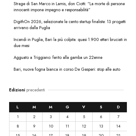
Strage di San Marco in Lamis, don Ciotti: “La morte di persone
innocenti impone impegno e responsabilità”
DigithOn 2026, selezionate le cento startup finaliste: 13 progetti
arrivano dalla Puglia
Incendi in Puglia, Bari la più colpita: quasi 1.900 ettari bruciati in
due mesi
Agguato a Triggiano: ferito alla gamba un 22enne
Bari, nuova fogna bianca in corso De Gasperi: stop alle auto
Edizioni
precedenti
L
M
M
G
V
S
D
1
2
3
4
5
6
7
8
9
10
11
12
13
14
15
16
17
18
19
20
21