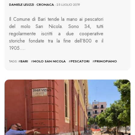
DANIELE LEUZZI
-
CRONACA
- 25 LUGLIO 2019
Il Comune di Bari tende la mano ai pescatori
del molo San Nicola. Sono 34, tutti
regolarmente iscritti a due cooperative
storiche fondate tra la fine dell’800 e il
1905….
TAGS: #
BARI
#
MOLO SAN NICOLA
#
PESCATORI
#
PRIMOPIANO
2667 VIEWS