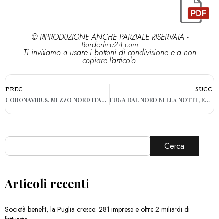
© RIPRODUZIONE ANCHE PARZIALE RISERVATA -
Borderline24.com
Ti invitiamo a usare i bottoni di condivisione e a non
copiare l'articolo.
PREC.
SUCC.
CORONAVIRUS, MEZZO NORD ITALIA ZONA ROSSA: VIETATO USCIRE ED ENTRARE SINO AL 3 APRILE
FUGA DAL NORD NELLA NOTTE, EMILIANO FIRMA ORDINANZA: OBBLIGO DI QUARANTENA
Cerca
Articoli recenti
Società benefit, la Puglia cresce: 281 imprese e oltre 2 miliardi di