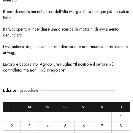
fatturato
Boom di escursioni nel parco dell’Alta Murgia: è tra i cinque più cercati in
Italia
Bari, scoperto a incendiare una discarica di motorini di avviamento:
denunciato
I vizi anticrisi degli italiani: un cittadino su due non rinuncia al ristorante e
ai viaggi
Lavoro e caporalato, Agricoltura Puglia: “Il nostro è il settore più
controllato, ma non il più irregolare”
Edizioni
precedenti
L
M
M
G
V
S
D
1
2
3
4
5
6
7
8