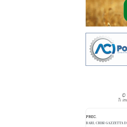
© 
Ti in
PREC.