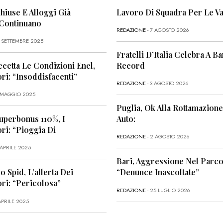
Chiuse E Alloggi Già
Lavoro Di Squadra Per Le Va
 Continuano
REDAZIONE
- 7 AGOSTO 2026
6 SETTEMBRE 2025
Fratelli D’Italia Celebra A Bar
ccetta Le Condizioni Enel,
Record
i: “Insoddisfacenti”
REDAZIONE
- 3 AGOSTO 2026
1 MAGGIO 2025
Puglia, Ok Alla Rottamazione
uperbonus 110%, I
Auto:
i: “Pioggia Di
REDAZIONE
- 2 AGOSTO 2026
 APRILE 2025
Bari, Aggressione Nel Parco
o Spid, L’allerta Dei
“Denunce Inascoltate”
ri: “Pericolosa”
REDAZIONE
- 25 LUGLIO 2026
APRILE 2025