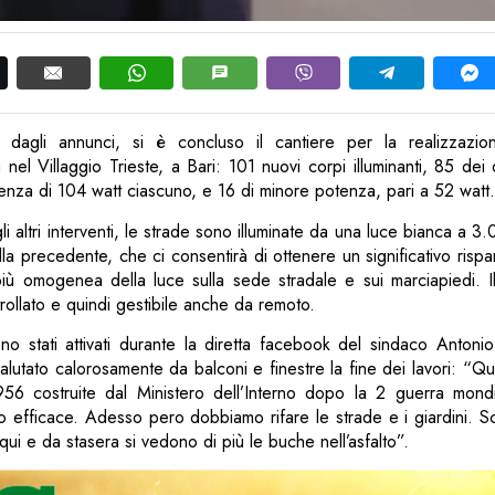
agli annunci, si è concluso il cantiere per la realizzazio
 nel Villaggio Trieste, a Bari: 101 nuovi corpi illuminanti, 85 dei 
enza di 104 watt ciascuno, e 16 di minore potenza, pari a 52 watt.
 altri interventi, le strade sono illuminate da una luce bianca a 3.
lla precedente, che ci consentirà di ottenere un significativo risp
più omogenea della luce sulla sede stradale e sui marciapiedi. 
trollato e quindi gestibile anche da remoto.
ono stati attivati durante la diretta facebook del sindaco Antoni
alutato calorosamente da balconi e finestre la fine dei lavori: “
1956 costruite dal Ministero dell’Interno dopo la 2 guerra mondi
o efficace. Adesso pero dobbiamo rifare le strade e i giardini. 
qui e da stasera si vedono di più le buche nell’asfalto”.