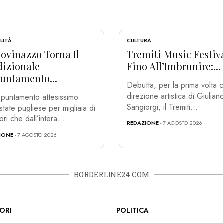
LITÀ
CULTURA
ovinazzo Torna Il
Tremiti Music Festiv
dizionale
Fino All’Imbrunire:...
untamento...
Debutta, per la prima volta c
direzione artistica di Giulian
puntamento attesissimo
Sangiorgi, il Tremiti...
estate pugliese per migliaia di
tori che dall’intera...
REDAZIONE
- 7 AGOSTO 2026
IONE
- 7 AGOSTO 2026
BORDERLINE24.COM
ORI
POLITICA