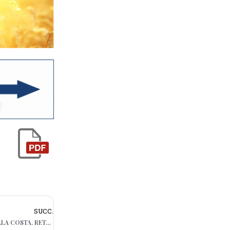
SUCC.
BARI, TRE CARCASSE DI TARTARUGHE SULLA COSTA. RETAKE: “SPERIAMO CHE LA CAUSA NON SIA L’INQUINAMENTO”