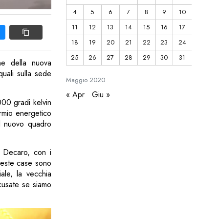
4
5
6
7
8
9
10
11
12
13
14
15
16
17
18
19
20
21
22
23
24
25
26
27
28
29
30
31
ne della nuova
quali sulla sede
Maggio
2020
« Apr
Giu »
000 gradi kelvin
armio energetico
Il nuovo quadro
o Decaro, con i
Queste case sono
ale, la vecchia
Scusate se siamo