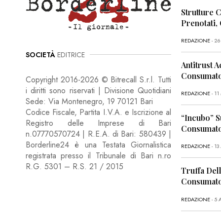
Strutture 
Prenotati,
REDAZIONE
- 2
SOCIETÀ
EDITRICE
Antitrust A
Consumator
Copyright 2016-2026 © Bitrecall S.r.l. Tutti
i diritti sono riservati | Divisione Quotidiani
REDAZIONE
- 1
Sede: Via Montenegro, 19 70121 Bari
Codice Fiscale, Partita I.V.A. e Iscrizione al
“Incubo” S
Registro delle Imprese di Bari
Consumator
n.07770570724 | R.E.A. di Bari: 580439 |
Borderline24 è una Testata Giornalistica
REDAZIONE
- 13
registrata presso il Tribunale di Bari n.ro
R.G. 5301 – R.S. 21 / 2015
Truffa Dell
Consumato
REDAZIONE
- 5 