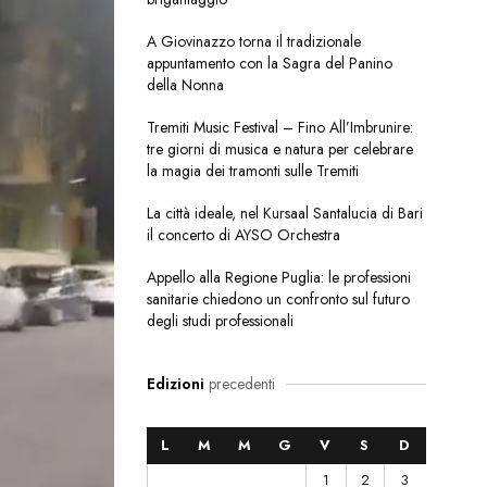
A Giovinazzo torna il tradizionale
appuntamento con la Sagra del Panino
della Nonna
Tremiti Music Festival – Fino All’Imbrunire:
tre giorni di musica e natura per celebrare
la magia dei tramonti sulle Tremiti
La città ideale, nel Kursaal Santalucia di Bari
il concerto di AYSO Orchestra
Appello alla Regione Puglia: le professioni
sanitarie chiedono un confronto sul futuro
degli studi professionali
Edizioni
precedenti
L
M
M
G
V
S
D
1
2
3