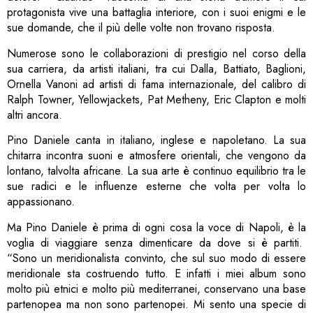
protagonista vive una battaglia interiore, con i suoi enigmi e le
sue domande, che il più delle volte non trovano risposta.
Numerose sono le collaborazioni di prestigio nel corso della
sua carriera, da artisti italiani, tra cui Dalla, Battiato, Baglioni,
Ornella Vanoni ad artisti di fama internazionale, del calibro di
Ralph Towner, Yellowjackets, Pat Metheny, Eric Clapton e molti
altri ancora.
Pino Daniele canta in italiano, inglese e napoletano. La sua
chitarra incontra suoni e atmosfere orientali, che vengono da
lontano, talvolta africane. La sua arte è continuo equilibrio tra le
sue radici e le influenze esterne che volta per volta lo
appassionano.
Ma Pino Daniele è prima di ogni cosa la voce di Napoli, è la
voglia di viaggiare senza dimenticare da dove si è partiti.
“Sono un meridionalista convinto, che sul suo modo di essere
meridionale sta costruendo tutto. E infatti i miei album sono
molto più etnici e molto più mediterranei, conservano una base
partenopea ma non sono partenopei. Mi sento una specie di