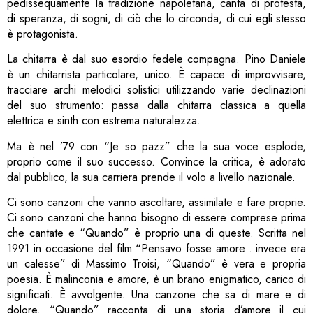
pedissequamente la tradizione napoletana, canta di protesta,
di speranza, di sogni, di ciò che lo circonda, di cui egli stesso
è protagonista.
La chitarra è dal suo esordio fedele compagna. Pino Daniele
è un chitarrista particolare, unico. È capace di improvvisare,
tracciare archi melodici solistici utilizzando varie declinazioni
del suo strumento: passa dalla chitarra classica a quella
elettrica e sinth con estrema naturalezza.
Ma è nel ’79 con “Je so pazz” che la sua voce esplode,
proprio come il suo successo. Convince la critica, è adorato
dal pubblico, la sua carriera prende il volo a livello nazionale.
Ci sono canzoni che vanno ascoltare, assimilate e fare proprie.
Ci sono canzoni che hanno bisogno di essere comprese prima
che cantate e “Quando” è proprio una di queste. Scritta nel
1991 in occasione del film “Pensavo fosse amore…invece era
un calesse” di Massimo Troisi, “Quando” è vera e propria
poesia. È malinconia e amore, è un brano enigmatico, carico di
significati. È avvolgente. Una canzone che sa di mare e di
dolore. “Quando” racconta di una storia d’amore il cui