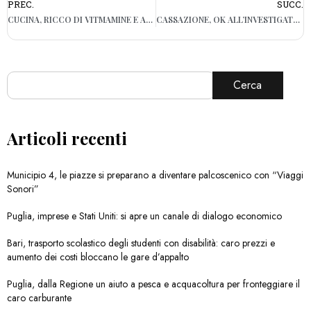
PREC.
SUCC.
CUCINA, RICCO DI VITMAMINE E ANTINFIAMMATORIO. OGGI IN TAVOLA IL MANDARINO
CASSAZIONE, OK ALL’INVESTIGATORE PER ACCERTARE SE LA MALATTIA DEL DIPENDENTE È VERA
Cerca
Articoli recenti
Municipio 4, le piazze si preparano a diventare palcoscenico con “Viaggi
Sonori”
Puglia, imprese e Stati Uniti: si apre un canale di dialogo economico
Bari, trasporto scolastico degli studenti con disabilità: caro prezzi e
aumento dei costi bloccano le gare d’appalto
Puglia, dalla Regione un aiuto a pesca e acquacoltura per fronteggiare il
caro carburante