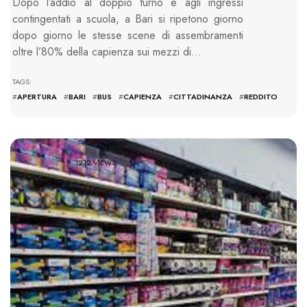
Dopo l’addio al doppio turno e agli ingressi
contingentati a scuola, a Bari si ripetono giorno
dopo giorno le stesse scene di assembramenti
oltre l’80% della capienza sui mezzi di…
TAGS:
#
APERTURA
#
BARI
#
BUS
#
CAPIENZA
#
CITTADINANZA
#
REDDITO
1212 VIEWS