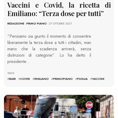
Vaccini e Covid, la ricetta di
Emiliano: “Terza dose per tutti”
REDAZIONE
-
PRIMO PIANO
- 27 OTTOBRE 2021
“Pensiamo sia giunto il momento di consentire
liberamente la terza dose a tutti i cittadini, man
mano che la scadenza arriverà, senza
distinzioni di categorie”. Lo ha detto il
presidente…
TAGS:
#
BARI
#
COVID
#
EMILIANO
#
PRIMOPIANO
#
PUGLIA
#
VACCINI
1135 VIEWS