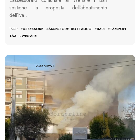
L’assessorato comunale al Welfare i Bari
sostiene la proposta dell’abbattimento
dell’Iva…
TAGS: #
ASSESSORE
#
ASSESSORE BOTTALICO
#
BARI
#
TAMPON
TAX
#
WELFARE
12365 VIEWS