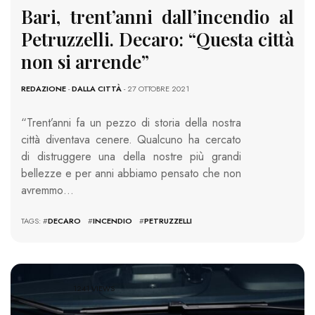
Bari, trent’anni dall’incendio al
Petruzzelli. Decaro: “Questa città
non si arrende”
REDAZIONE
-
DALLA CITTÀ
- 27 OTTOBRE 2021
“Trent’anni fa un pezzo di storia della nostra
città diventava cenere. Qualcuno ha cercato
di distruggere una della nostre più grandi
bellezze e per anni abbiamo pensato che non
avremmo…
TAGS: #
DECARO
#
INCENDIO
#
PETRUZZELLI
1241 VIEWS