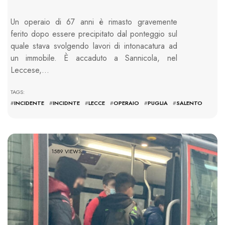
Un operaio di 67 anni è rimasto gravemente
ferito dopo essere precipitato dal ponteggio sul
quale stava svolgendo lavori di intonacatura ad
un immobile. È accaduto a Sannicola, nel
Leccese,…
TAGS:
#
INCIDENTE
#
INCIDNTE
#
LECCE
#
OPERAIO
#
PUGLIA
#
SALENTO
1589 VIEWS