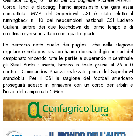
Gianluca Longo, o i lanci del qb pugliese Michele Marvulli.
Corse, lanci e placcaggi hanno impreziosito una gara assai
combattuta. MVP del Superbowl CSI è stato eletto il
runningback n. 10 dei neocampioni nazionali CSI Luciano
Giuliani, autore dei due touchdown del primo tempo e di
un’ottima reverse in attacco nel quarto quarto.
Un percorso netto quello dei pugliesi, che nella stagione
regolare e nella post season hanno dominato il girone sud del
campionato vincendo tutte le partite e superando in semifinale
gli Steel Bucks Caserta, bronzo in finale grazie al 25 a 0
contro i Commandos Brianza realizzato prima del Superbowl
arancioblu. Per il CSI la stagione del football americano
proseguirà adesso in primavera con un corso per arbitri e
l’inizio del campionato 5-Men.