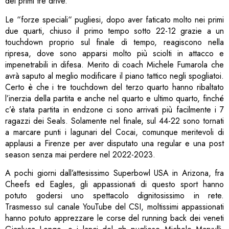
dei primi tre drive.
Le “forze speciali“ pugliesi, dopo aver faticato molto nei primi
due quarti, chiuso il primo tempo sotto 22-12 grazie a un
touchdown proprio sul finale di tempo, reagiscono nella
ripresa, dove sono apparsi molto più sciolti in attacco e
impenetrabili in difesa. Merito di coach Michele Fumarola che
avrà saputo al meglio modificare il piano tattico negli spogliatoi.
Certo è che i tre touchdown del terzo quarto hanno ribaltato
l’inerzia della partita e anche nel quarto e ultimo quarto, finché
c’è stata partita in endzone ci sono arrivati più facilmente i 7
ragazzi dei Seals. Solamente nel finale, sul 44-22 sono tornati
a marcare punti i lagunari del Cocai, comunque meritevoli di
applausi a Firenze per aver disputato una regular e una post
season senza mai perdere nel 2022-2023.
A pochi giorni dall’attesissimo Superbowl USA in Arizona, fra
Cheefs ed Eagles, gli appassionati di questo sport hanno
potuto godersi uno spettacolo dignitosissimo in rete.
Trasmesso sul canale YouTube del CSI, moltissimi appassionati
hanno potuto apprezzare le corse del running back dei veneti