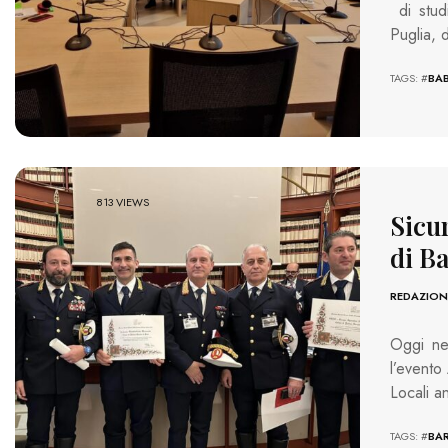
di studi
Puglia, 
TAGS: #
BA
813 VIEWS
Sicu
di Ba
REDAZION
Oggi ne
l’evento
Locali a
TAGS: #
BAR