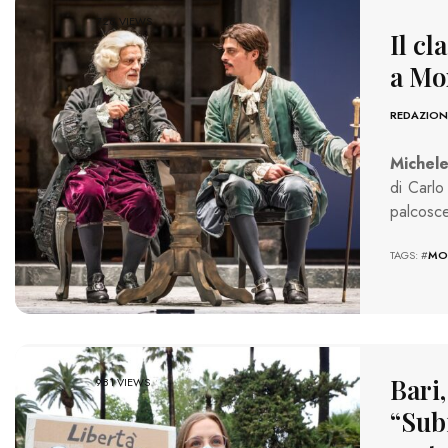
728 VIEWS
Il cl
a Mo
REDAZION
Michele
di Carlo
palcosce
TAGS: #
MO
Bari
981 VIEWS
“Sub