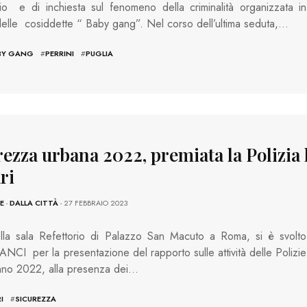
o e di inchiesta sul fenomeno della criminalità organizzata in
delle cosiddette “ Baby gang”. Nel corso dell’ultima seduta,…
BY GANG
#
PERRINI
#
PUGLIA
rezza urbana 2022, premiata la Polizia 
ri
E
-
DALLA CITTÀ
- 27 FEBBRAIO 2023
lla sala Refettorio di Palazzo San Macuto a Roma, si è svolto
 ANCI per la presentazione del rapporto sulle attività delle Polizie
nno 2022, alla presenza dei…
I
#
SICUREZZA