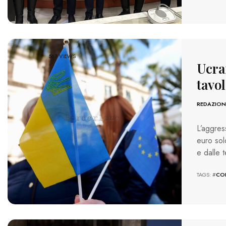
567 VIEWS
Ucrai
tavol
REDAZION
L’aggress
euro sol
e dalle t
TAGS: #
COL