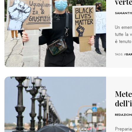
vert
SAMANTHA
Un emend
tutte la
è tenuto
TAGS: #
BAR
1004 VIEWS
Meteo
dell
REDAZION
Preparia