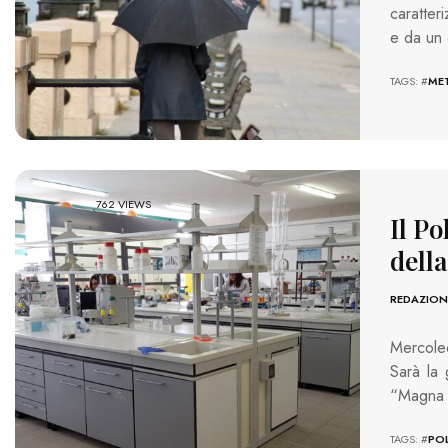
caratter
e da un 
TAGS: #
ME
762 VIEWS
Il Po
dell
REDAZION
Mercoled
Sarà la 
“Magna G
TAGS: #
PO