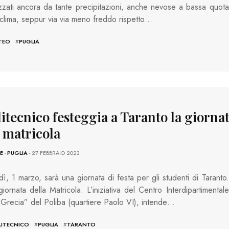
izzati ancora da tante precipitazioni, anche nevose a bassa quota
clima, seppur via via meno freddo rispetto…
TEO
#
PUGLIA
litecnico festeggia a Taranto la giorna
a matricola
E
-
PUGLIA
- 27 FEBBRAIO 2023
ì, 1 marzo, sarà una giornata di festa per gli studenti di Taranto.
giornata della Matricola. L’iniziativa del Centro Interdipartimentale
recia” del Poliba (quartiere Paolo VI), intende…
LITECNICO
#
PUGLIA
#
TARANTO