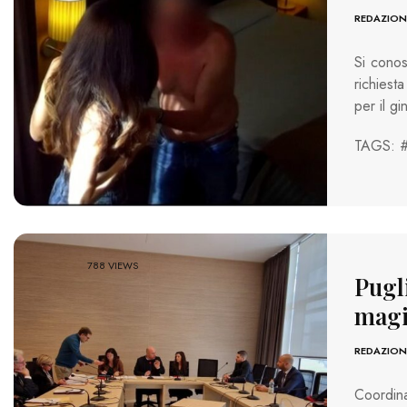
REDAZION
Si conos
richiest
per il g
TAGS: 
788 VIEWS
Pugli
magis
REDAZION
Coordina