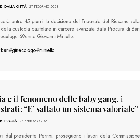
E
-
DALLA CITTÀ
- 27 FEBBRAIO 2023
cerà entro 45 giorni la decisione del Tribunale del Riesame sulla
a della custodia cautelare in carcere avanzata dalla Procura di Bari
inecologo 69enne Giovanni Miniello.
#
bari
#
ginecologo
#
miniello
a e il fenomeno delle baby gang, i
trati: “E’ saltato un sistema valoriale”
E
-
PUGLIA
- 27 FEBBRAIO 2023
ti dal presidente Perrini, proseguono i lavori della Commissione