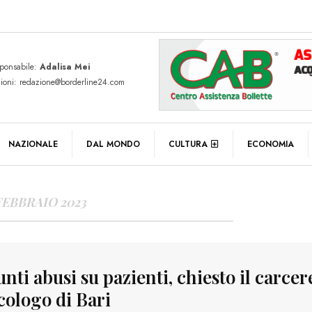
sponsabile:
Adalisa Mei
zioni: redazione@borderline24.com
Y ARCHIVES
NAZIONALE
DAL MONDO
CULTURA
ECONOMIA
FEBBRAIO 2023
nti abusi su pazienti, chiesto il carcer
cologo di Bari