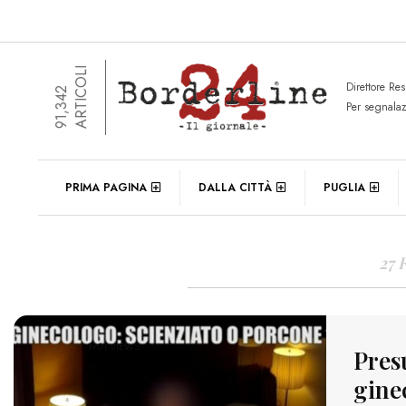
ARTICOLI
Direttore Re
91,342
Per segnala
DAIL
PRIMA PAGINA
DALLA CITTÀ
PUGLIA
27 
1901 VIEWS
Presu
gine