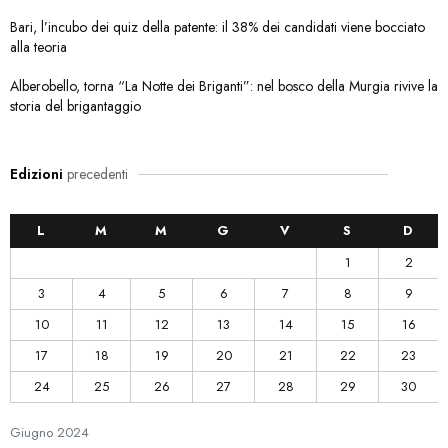
Bari, l’incubo dei quiz della patente: il 38% dei candidati viene bocciato
alla teoria
Alberobello, torna “La Notte dei Briganti”: nel bosco della Murgia rivive la
storia del brigantaggio
Edizioni
precedenti
L
M
M
G
V
S
D
1
2
3
4
5
6
7
8
9
10
11
12
13
14
15
16
17
18
19
20
21
22
23
24
25
26
27
28
29
30
Giugno
2024