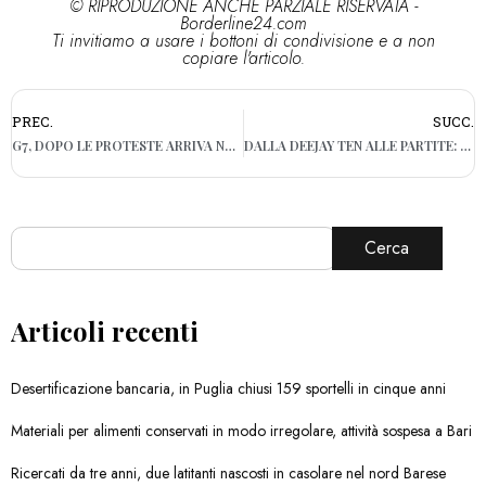
© RIPRODUZIONE ANCHE PARZIALE RISERVATA -
Borderline24.com
Ti invitiamo a usare i bottoni di condivisione e a non
copiare l'articolo.
PREC.
SUCC.
G7, DOPO LE PROTESTE ARRIVA NUOVA NAVE PER FORZE DELL’ORDINE
DALLA DEEJAY TEN ALLE PARTITE: INCASSI PER LA POLIZIA LOCALE DI BARI
Cerca
Articoli recenti
Desertificazione bancaria, in Puglia chiusi 159 sportelli in cinque anni
Materiali per alimenti conservati in modo irregolare, attività sospesa a Bari
Ricercati da tre anni, due latitanti nascosti in casolare nel nord Barese