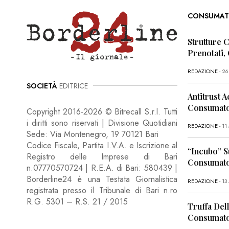
CONSUMAT
Strutture 
Prenotati,
REDAZIONE
- 2
SOCIETÀ
EDITRICE
Antitrust A
Consumator
Copyright 2016-2026 © Bitrecall S.r.l. Tutti
i diritti sono riservati | Divisione Quotidiani
REDAZIONE
- 1
Sede: Via Montenegro, 19 70121 Bari
Codice Fiscale, Partita I.V.A. e Iscrizione al
“Incubo” S
Registro delle Imprese di Bari
Consumator
n.07770570724 | R.E.A. di Bari: 580439 |
Borderline24 è una Testata Giornalistica
REDAZIONE
- 13
registrata presso il Tribunale di Bari n.ro
R.G. 5301 – R.S. 21 / 2015
Truffa Dell
Consumato