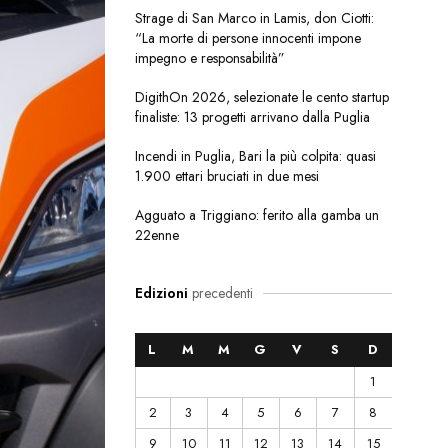
Strage di San Marco in Lamis, don Ciotti:
“La morte di persone innocenti impone
impegno e responsabilità”
DigithOn 2026, selezionate le cento startup
finaliste: 13 progetti arrivano dalla Puglia
Incendi in Puglia, Bari la più colpita: quasi
1.900 ettari bruciati in due mesi
Agguato a Triggiano: ferito alla gamba un
22enne
Edizioni
precedenti
L
M
M
G
V
S
D
1
2
3
4
5
6
7
8
9
10
11
12
13
14
15