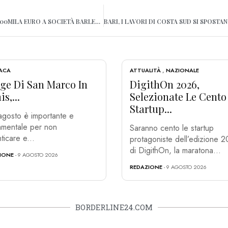
SEQUESTRATI BENI PER 500MILA EURO A SOCIETÀ BARLETTA
ACA
ATTUALITÀ
,
NAZIONALE
age Di San Marco In
DigithOn 2026,
s,...
Selezionate Le Cento
Startup...
 agosto è importante e
mentale per non
Saranno cento le startup
ticare e...
protagoniste dell’edizione 
di DigithOn, la maratona...
IONE
- 9 AGOSTO 2026
REDAZIONE
- 9 AGOSTO 2026
BORDERLINE24.COM