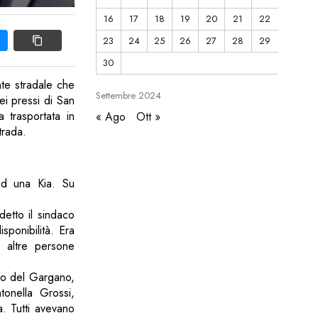
16
17
18
19
20
21
22
23
24
25
26
27
28
29
30
nte stradale che
Settembre
2024
ei pressi di San
 trasportata in
« Ago
Ott »
trada.
ed una Kia. Su
etto il sindaco
sponibilità. Era
e altre persone
ico del Gargano,
tonella Grossi,
a. Tutti avevano