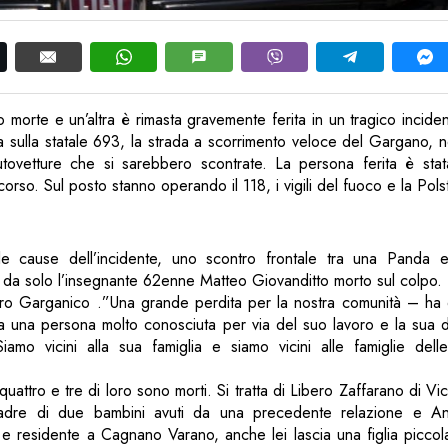
morte e un’altra è rimasta gravemente ferita in un tragico incide
fa sulla statale 693, la strada a scorrimento veloce del Gargano, n
ovetture che si sarebbero scontrate. La persona ferita è stata
orso. Sul posto stanno operando il 118, i vigili del fuoco e la Pols
le cause dell’incidente, uno scontro frontale tra una Panda 
a da solo l’insegnante 62enne Matteo Giovanditto morto sul colpo.
o Garganico .”Una grande perdita per la nostra comunità – ha d
 una persona molto conosciuta per via del suo lavoro e la sua di
Siamo vicini alla sua famiglia e siamo vicini alle famiglie dell
quattro e tre di loro sono morti. Si tratta di Libero Zaffarano di V
 padre di due bambini avuti da una precedente relazione e An
lla e residente a Cagnano Varano, anche lei lascia una figlia piccol