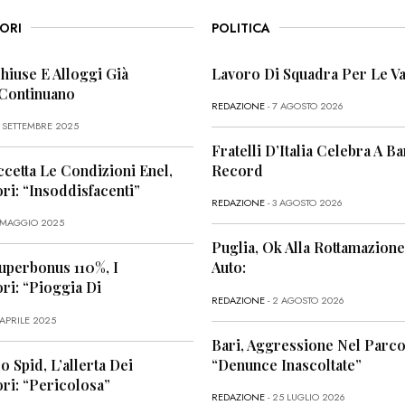
ORI
POLITICA
Chiuse E Alloggi Già
Lavoro Di Squadra Per Le Va
 Continuano
REDAZIONE
- 7 AGOSTO 2026
6 SETTEMBRE 2025
Fratelli D’Italia Celebra A Bar
ccetta Le Condizioni Enel,
Record
i: “Insoddisfacenti”
REDAZIONE
- 3 AGOSTO 2026
1 MAGGIO 2025
Puglia, Ok Alla Rottamazione
uperbonus 110%, I
Auto:
i: “Pioggia Di
REDAZIONE
- 2 AGOSTO 2026
 APRILE 2025
Bari, Aggressione Nel Parco
o Spid, L’allerta Dei
“Denunce Inascoltate”
ri: “Pericolosa”
REDAZIONE
- 25 LUGLIO 2026