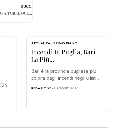
SUCC.
BARI, I LAVORI DI COSTA SUD SI SPOSTANO A TORRE QUETTA: CHIUDE IL LIDO
ATTUALITÀ
,
PRIMO PIANO
Incendi In Puglia, Bari
La Più...
Bari è la provincia pugliese più
colpita dagli incendi negli ultimi...
2026
REDAZIONE
- 9 AGOSTO 2026