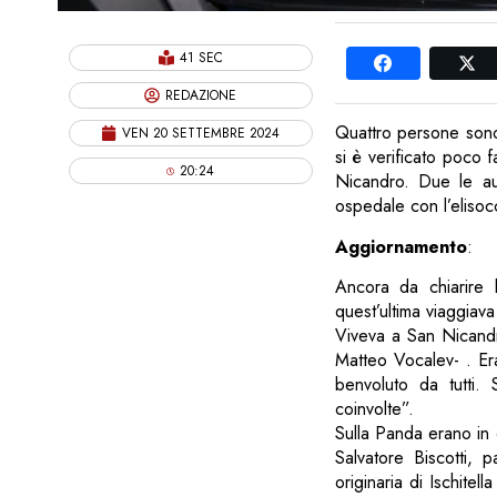
41 SEC
REDAZIONE
Quattro persone sono 
VEN 20 SETTEMBRE 2024
si è verificato poco 
20:24
Nicandro. Due le aut
ospedale con l’elisocc
Aggiornamento
:
Ancora da chiarire 
quest’ultima viaggiav
Viveva a San Nicandr
Matteo Vocalev- . Era
benvoluto da tutti. 
coinvolte”.
Sulla Panda erano in 
Salvatore Biscotti,
originaria di Ischite