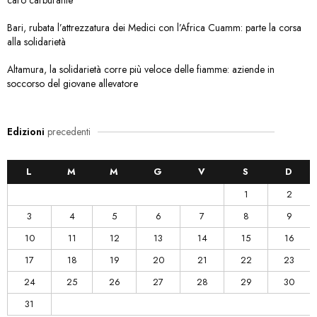
caro carburante
Bari, rubata l’attrezzatura dei Medici con l’Africa Cuamm: parte la corsa
alla solidarietà
Altamura, la solidarietà corre più veloce delle fiamme: aziende in
soccorso del giovane allevatore
Edizioni
precedenti
L
M
M
G
V
S
D
1
2
3
4
5
6
7
8
9
10
11
12
13
14
15
16
17
18
19
20
21
22
23
24
25
26
27
28
29
30
31