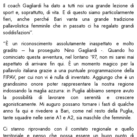
Il coach Gagliardi ha dato a tutti noi una grande lezione di
sport e, soprattutto, di vita. E di questo siamo particolarmente
fieri, anche perché Bari vanta una grande tradizione
pallavolistica femminile che in passato ci ha regalato grandi
soddisfazioni”.
“È un riconoscimento assolutamente inaspettato e molto
gradito – ha proseguito Nino Gagliardi -. Quando ho
cominciato questa avventura, nel lontano ’97, non mi sarei mai
aspettato di arrivare fin qui. È un momento magico per la
pallavolo italiana grazie a una puntuale programmazione della
FIPAV, per cui non vi è nulla di inventato. Aggiungo che è un
grandissimo onore poter rappresentare la nostra regione
indossando la maglia azzurra: in Puglia abbiamo sempre avuto
la possibilità di lavorare con serenità e crescere
agonisticamente. Mi auguro possano tornare i fasti di qualche
anno fa qui e rivedere a Bari, come nel resto della Puglia,
tante squadre nelle serie A1 e A2, sia maschile che femminile.
Ci stanno riprovando con il comitato regionale e quello
territoriale e penso che possa essere un buon punto di