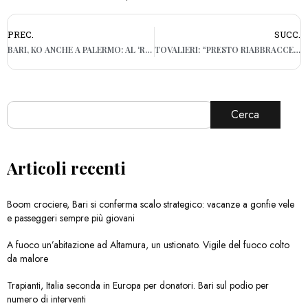
PREC.
SUCC.
BARI, KO ANCHE A PALERMO: AL ‘RENZO BARBERA’ FINISCE 2-0
TOVALIERI: “PRESTO RIABBRACCERÒ IGOR. BARI? RIVOLUZIONARE OGNI ANNO È RISCHIOSO”
Cerca
Articoli recenti
Boom crociere, Bari si conferma scalo strategico: vacanze a gonfie vele
e passeggeri sempre più giovani
A fuoco un’abitazione ad Altamura, un ustionato. Vigile del fuoco colto
da malore
Trapianti, Italia seconda in Europa per donatori. Bari sul podio per
numero di interventi