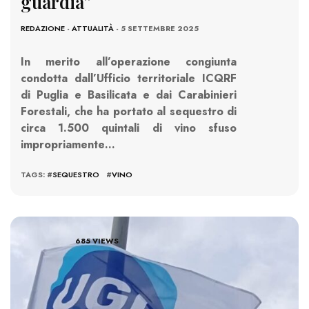
guardia”
REDAZIONE
-
ATTUALITÀ
- 5 SETTEMBRE 2025
In merito all’operazione congiunta
condotta dall’Ufficio territoriale ICQRF
di Puglia e Basilicata e dai Carabinieri
Forestali, che ha portato al sequestro di
circa 1.500 quintali di vino sfuso
impropriamente…
TAGS: #
SEQUESTRO
#
VINO
685 VIEWS