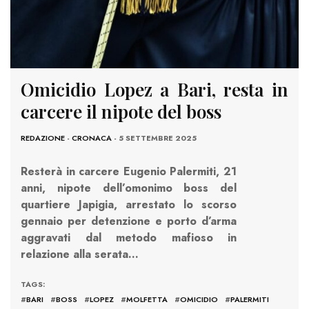
Omicidio Lopez a Bari, resta in
carcere il nipote del boss
REDAZIONE
-
CRONACA
- 5 SETTEMBRE 2025
Resterà in carcere Eugenio Palermiti, 21
anni, nipote dell’omonimo boss del
quartiere Japigia, arrestato lo scorso
gennaio per detenzione e porto d’arma
aggravati dal metodo mafioso in
relazione alla serata…
TAGS:
#
BARI
#
BOSS
#
LOPEZ
#
MOLFETTA
#
OMICIDIO
#
PALERMITI