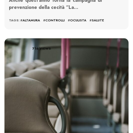
Anche quest’anno torna la campagna di
prevenzione della cecità “La…
TAGS: #
ALTAMURA
#
CONTROLLI
#
OCULISTA
#
SALUTE
716 VIEWS