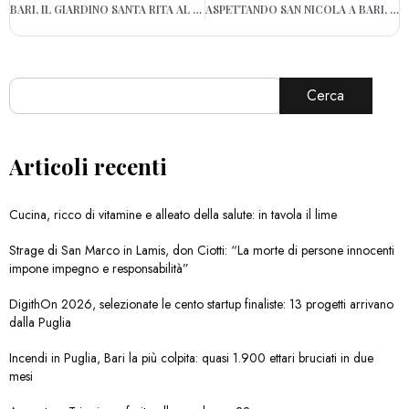
BARI, IL GIARDINO SANTA RITA AL SAN PAOLO ANCORA SENZA ALBERO DI NATALE
ASPETTANDO SAN NICOLA A BARI, IN PIAZZA IL VIAGGIO NELLE “ORIGINI DEL DONO”
Cerca
Articoli recenti
Cucina, ricco di vitamine e alleato della salute: in tavola il lime
Strage di San Marco in Lamis, don Ciotti: “La morte di persone innocenti
impone impegno e responsabilità”
DigithOn 2026, selezionate le cento startup finaliste: 13 progetti arrivano
dalla Puglia
Incendi in Puglia, Bari la più colpita: quasi 1.900 ettari bruciati in due
mesi