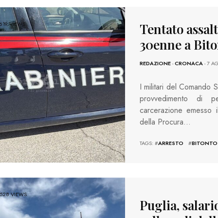
619 VIEWS
Tentato assal
30enne a Bito
REDAZIONE
-
CRONACA
- 7 A
I militari del Comando 
provvedimento di p
carcerazione emesso il
della Procura…
TAGS: #
ARRESTO
#
BITONTO
528 VIEWS
Puglia, salari