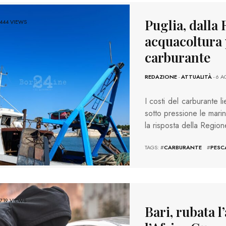
Puglia, dalla 
444 VIEWS
acquacoltura 
carburante
REDAZIONE
-
ATTUALITÀ
- 6 
I costi del carburante l
sotto pressione le marin
la risposta della Regio
TAGS: #
CARBURANTE
#
PESC
719 VIEWS
Bari, rubata l