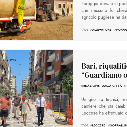
Foraggio donato in poch
che nessuno lo chied
agricolo pugliese ha da
TAGS: #
ALLEVATORE
#
FORA
1134 VIEWS
Bari, riqualif
“Guardiamo ol
REDAZIONE
-
DALLA CITTÀ
- 6
Un giro tra tecnici, r
cantiere che sta cambi
Leccese ha effettuato
TAGS: #
LECCESE
#
SOPRALL