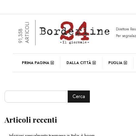
ARTICOLI
Direttore Re
91,358
Per segnala
PRIMA PAGINA
DALLA CITTÀ
PUGLIA
Cerca
Articoli recenti
Infezioni sessualmente trasmesse in Italia: è boom