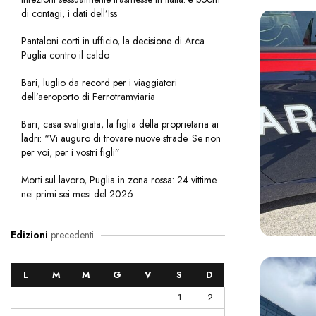
di contagi, i dati dell’Iss
Pantaloni corti in ufficio, la decisione di Arca
Puglia contro il caldo
Bari, luglio da record per i viaggiatori
dell’aeroporto di Ferrotramviaria
Bari, casa svaligiata, la figlia della proprietaria ai
ladri: “Vi auguro di trovare nuove strade. Se non
per voi, per i vostri figli”
Morti sul lavoro, Puglia in zona rossa: 24 vittime
nei primi sei mesi del 2026
Edizioni
precedenti
L
M
M
G
V
S
D
1
2