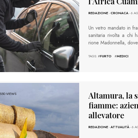
l’Africa Cuamm
REDAZIONE
-
CRONACA
- 6 A
Un vetro mandato in fran
sanitaria rivolta a ch
rione Madonnella, dov
TAGS: #
FURTO
#
MEDICI
Altamura, la s
550 VIEWS
fiamme: azien
allevatore
REDAZIONE
-
ATTUALITÀ
- 6 