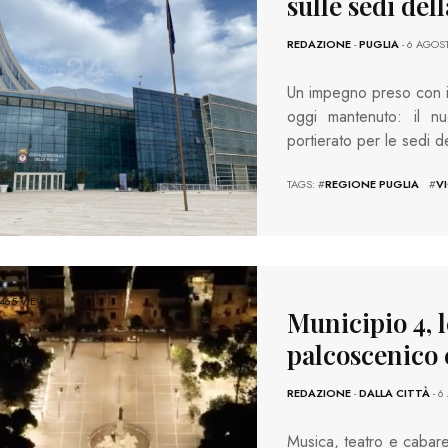
sulle sedi del
REDAZIONE
-
PUGLIA
- 6 AGOS
Un impegno preso con i l
oggi mantenuto: il nu
portierato per le sedi 
TAGS: #
REGIONE PUGLIA
#
V
465 VIEWS
Municipio 4, 
palcoscenico 
REDAZIONE
-
DALLA CITTÀ
- 6
Musica, teatro e cabare