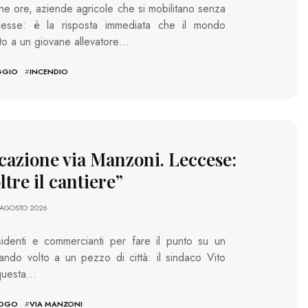
e ore, aziende agricole che si mobilitano senza
esse: è la risposta immediata che il mondo
to a un giovane allevatore…
GGIO
#
INCENDIO
icazione via Manzoni. Leccese:
tre il cantiere”
 AGOSTO 2026
esidenti e commercianti per fare il punto su un
ando volto a un pezzo di città: il sindaco Vito
 questa…
UOGO
#
VIA MANZONI