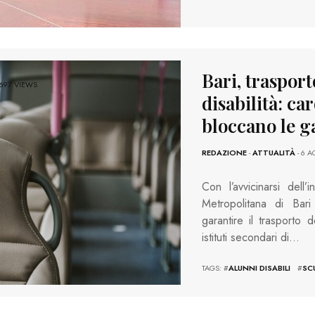
Bari, trasport
697 VIEWS
disabilità: ca
bloccano le g
REDAZIONE
-
ATTUALITÀ
- 6 
Con l’avvicinarsi dell’
Metropolitana di Bar
garantire il trasporto 
istituti secondari di…
TAGS: #
ALUNNI DISABILI
#
SC