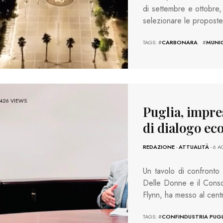
di settembre e ottobre
selezionare le proposte
TAGS: #
CARBONARA
#
MUNIC
426 VIEWS
Puglia, impres
di dialogo e
REDAZIONE
-
ATTUALITÀ
- 6 
Un tavolo di confronto 
Delle Donne e il Consol
Flynn, ha messo al cent
TAGS: #
CONFINDUSTRIA PUGL