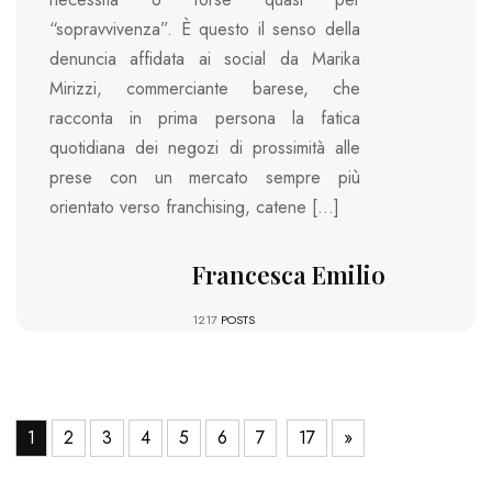
“sopravvivenza”. È questo il senso della
denuncia affidata ai social da Marika
Mirizzi, commerciante barese, che
racconta in prima persona la fatica
quotidiana dei negozi di prossimità alle
prese con un mercato sempre più
orientato verso franchising, catene […]
Francesca Emilio
1217
POSTS
1
2
3
4
5
6
7
17
»