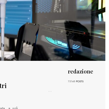
redazione
75148
POSTS
tri
...
ata, a soli