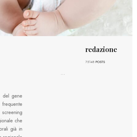
redazione
75148
POSTS
...
ne del gene
 frequente
 screening
ionale che
rali già in