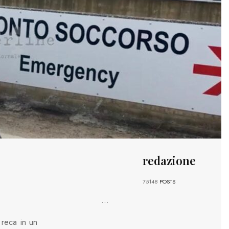
redazione
75148
POSTS
...
 reca in un