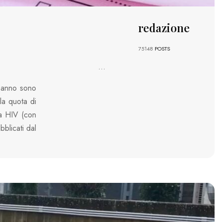
redazione
75148
POSTS
...
o anno sono
la quota di
da HIV (con
blicati dal