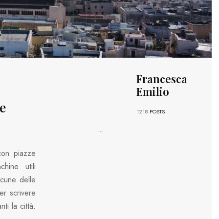
Francesca
Emilio
ne
1218
POSTS
...
con piazze
ine utili
lcune delle
er scrivere
ti la città.