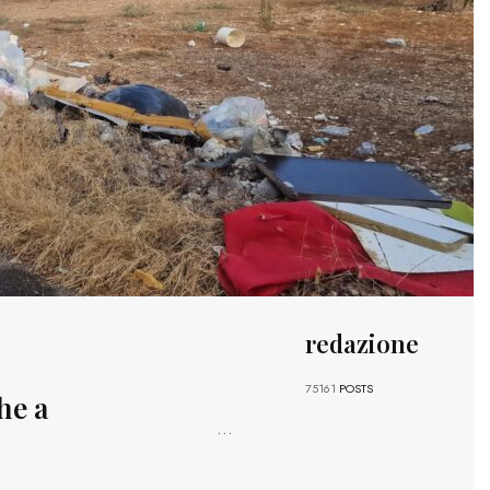
redazione
75161
POSTS
he a
...