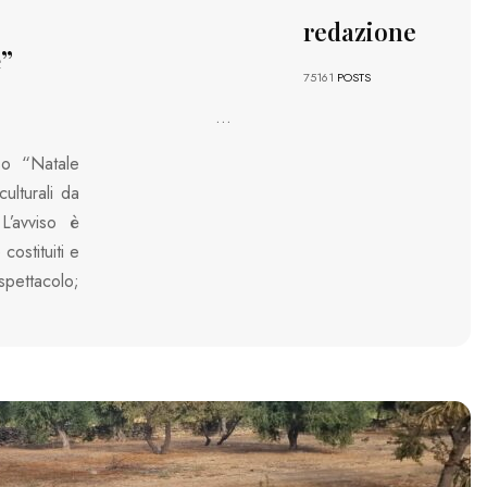
redazione
e”
75161
POSTS
...
iso “Natale
ulturali da
 L’avviso è
costituiti e
pettacolo;