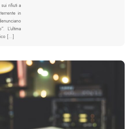
ui rifiuti a
errente in
 denunciano
”. L’ultima
vico […]