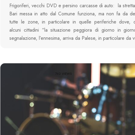
Frigoriferi, vecchi DVD e persino carcasse di auto: la stretta s
Bari messa in atto dal Comune funziona, ma non fa da det
tutte le zone, in particolare in quelle periferiche dove,
alcuni cittadini “la situazione peggiora di giorno in giorno
segnalazione, l’ennesima, arriva da Palese, in particolare da 
762 VIEWS