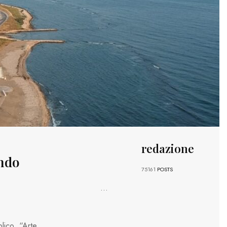
redazione
ando
75161
POSTS
...
blico “Arte