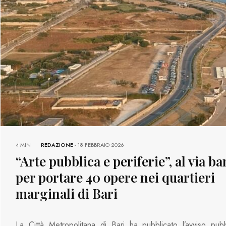
4 MIN
REDAZIONE
-
18 FEBBRAIO 2026
“Arte pubblica e periferie”, al via b
per portare 40 opere nei quartieri
marginali di Bari
La Città Metropolitana di Bari ha pubblicato l’avviso pub