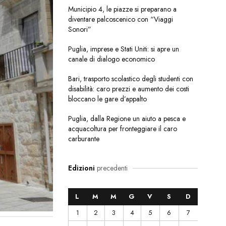
Municipio 4, le piazze si preparano a
diventare palcoscenico con “Viaggi
Sonori”
Puglia, imprese e Stati Uniti: si apre un
canale di dialogo economico
Bari, trasporto scolastico degli studenti con
disabilità: caro prezzi e aumento dei costi
bloccano le gare d’appalto
Puglia, dalla Regione un aiuto a pesca e
acquacoltura per fronteggiare il caro
carburante
Edizioni
precedenti
L
M
M
G
V
S
D
1
2
3
4
5
6
7