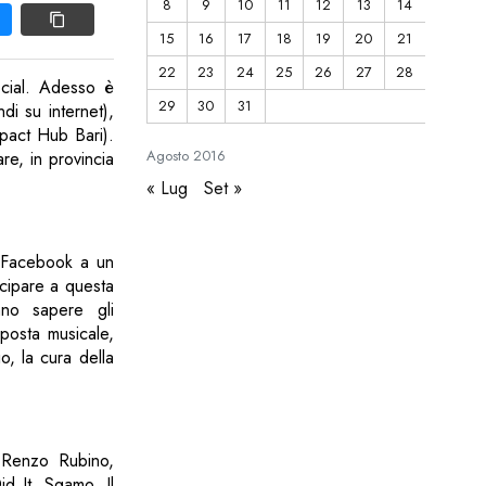
8
9
10
11
12
13
14
15
16
17
18
19
20
21
22
23
24
25
26
27
28
ocial. Adesso è
29
30
31
di su internet),
mpact Hub Bari).
Agosto
2016
re, in provincia
« Lug
Set »
u Facebook a un
ecipare a questa
anno sapere gli
oposta musicale,
io, la cura della
: Renzo Rubino,
d It, Sgamo. Il