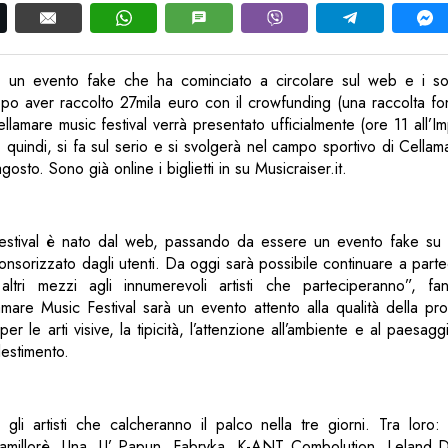
, un evento fake che ha cominciato a circolare sul web e i s
opo aver raccolto 27mila euro con il crowfunding (una raccolta fon
llamare music festival verrà presentato ufficialmente (ore 11 all’I
 quindi, si fa sul serio e si svolgerà nel campo sportivo di Cellama
gosto. Sono già online i biglietti in su Musicraiser.it.
 festival è nato dal web, passando da essere un evento fake s
nsorizzato dagli utenti. Da oggi sarà possibile continuare a part
altri mezzi agli innumerevoli artisti che parteciperanno”, f
lamare Music Festival sarà un evento attento alla qualità della pr
er le arti visive, la tipicità, l’attenzione all’ambiente e al paesagg
lestimento.
a gli artisti che calcheranno il palco nella tre giorni. Tra loro
millorè, Una, U’ Papun, Fabryka, K-ANT Combolution, Leland Di