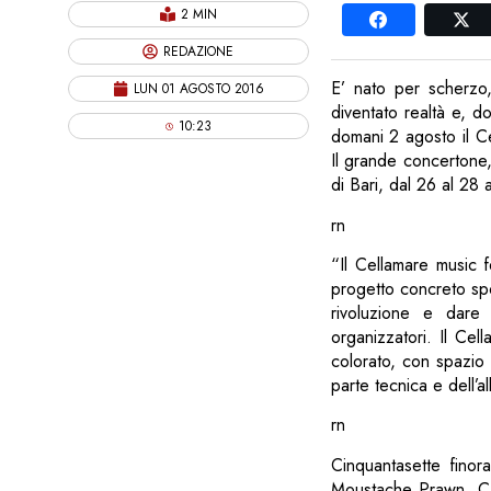
2 MIN
REDAZIONE
E’ nato per scherzo
LUN 01 AGOSTO 2016
diventato realtà e, d
10:23
domani 2 agosto il Ce
Il grande concertone,
di Bari, dal 26 al 28 a
rn
“Il Cellamare music
progetto concreto spo
rivoluzione e dare 
organizzatori. Il Cel
colorato, con spazio p
parte tecnica e dell’al
rn
Cinquantasette finor
Moustache Prawn, Ca