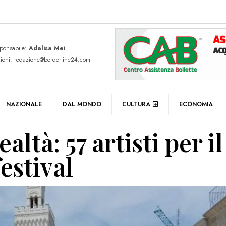
sponsabile:
Adalisa Mei
zioni: redazione@borderline24.com
NAZIONALE
DAL MONDO
CULTURA
ECONOMIA
altà: 57 artisti per il
estival