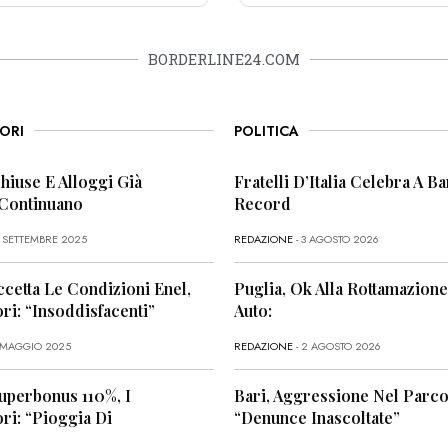
BORDERLINE24.COM
ORI
POLITICA
Chiuse E Alloggi Già
Fratelli D’Italia Celebra A Bar
 Continuano
Record
6 SETTEMBRE 2025
REDAZIONE
- 3 AGOSTO 2026
ccetta Le Condizioni Enel,
Puglia, Ok Alla Rottamazione
i: “Insoddisfacenti”
Auto:
1 MAGGIO 2025
REDAZIONE
- 2 AGOSTO 2026
uperbonus 110%, I
Bari, Aggressione Nel Parco
i: “Pioggia Di
“Denunce Inascoltate”