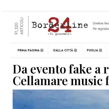
ARTICOLI
Direttore Re
91,320
Per segnala
PRIMA PAGINA
DALLA CITTÀ
PUGLIA
Da evento fake a re
Cellamare music f