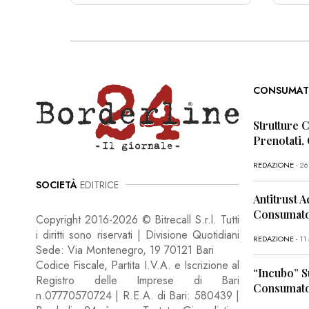
CONSUMAT
Strutture 
Prenotati,
REDAZIONE
- 2
SOCIETÀ
EDITRICE
Antitrust A
Consumator
Copyright 2016-2026 © Bitrecall S.r.l. Tutti
i diritti sono riservati | Divisione Quotidiani
REDAZIONE
- 1
Sede: Via Montenegro, 19 70121 Bari
Codice Fiscale, Partita I.V.A. e Iscrizione al
“Incubo” S
Registro delle Imprese di Bari
Consumator
n.07770570724 | R.E.A. di Bari: 580439 |