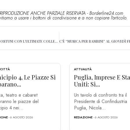
RIPRODUZIONE ANCHE PARZIALE RISERVATA - Borderline24.com
vitiamo a usare i bottoni di condivisione e a non copiare l'articolo.
ANASTACIA FA TAPPA AD OSTUNI CON L’ULTIMATE COLLECTION WORLD TOUR
 CITTÀ
ATTUALITÀ
cipio 4, Le Piazze Si
Puglia, Imprese E Sta
arano...
Uniti: Si...
a, teatro e cabaret
Un tavolo di confronto tra il
ranno le piazze del
Presidente di Confindustria
ipio 4 nei...
Puglia, Nicola...
IONE
- 6 AGOSTO 2026
REDAZIONE
- 6 AGOSTO 2026