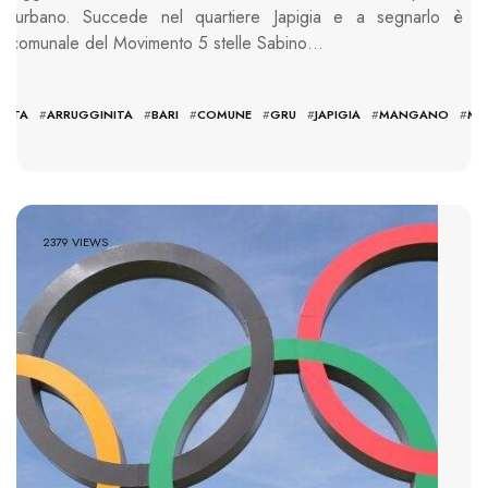
o urbano. Succede nel quartiere Japigia e a segnarlo è il
re comunale del Movimento 5 stelle Sabino…
NATA
#
ARRUGGINITA
#
BARI
#
COMUNE
#
GRU
#
JAPIGIA
#
MANGANO
#
MO
2379 VIEWS