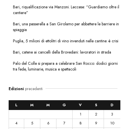
Bari, riqualificazione via Manzoni. Leccese: “Guardiamo oltre il
cantiere”
Bari, una passerella a San Girolamo per abbattere le barriere in
spiaggia
Puglia, 5 milioni di ettolitri di vino invenduti nelle cantine: è crisi
Bari, catene ai cancelli della Brovedani: lavoratori in strada
Palo del Colle si prepara a celebrare San Rocco: dodici giorni
tra fede, luminarie, musica e spettacoli
Edizioni
precedenti
L
M
M
G
V
S
D
1
2
3
4
5
6
7
8
9
10