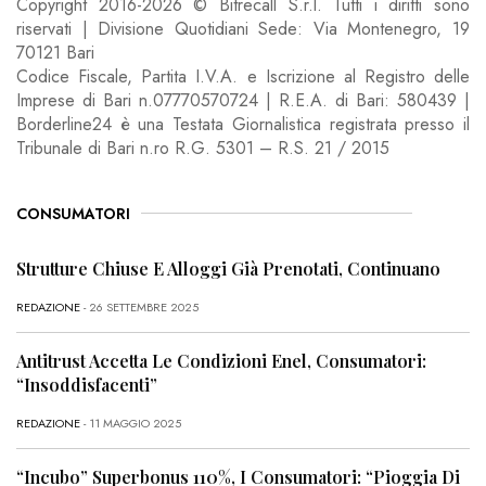
Copyright 2016-2026 © Bitrecall S.r.l. Tutti i diritti sono
riservati | Divisione Quotidiani Sede: Via Montenegro, 19
70121 Bari
Codice Fiscale, Partita I.V.A. e Iscrizione al Registro delle
Imprese di Bari n.07770570724 | R.E.A. di Bari: 580439 |
Borderline24 è una Testata Giornalistica registrata presso il
Tribunale di Bari n.ro R.G. 5301 – R.S. 21 / 2015
CONSUMATORI
Strutture Chiuse E Alloggi Già Prenotati, Continuano
REDAZIONE
- 26 SETTEMBRE 2025
Antitrust Accetta Le Condizioni Enel, Consumatori:
“Insoddisfacenti”
REDAZIONE
- 11 MAGGIO 2025
“Incubo” Superbonus 110%, I Consumatori: “Pioggia Di