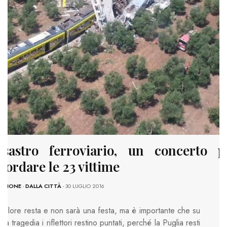
isastro ferroviario, un concerto p
icordare le 23 vittime
AZIONE
-
DALLA CITTÀ
- 30 LUGLIO 2016
 dolore resta e non sarà una festa, ma è importante che su
lla tragedia i riflettori restino puntati, perché la Puglia resti