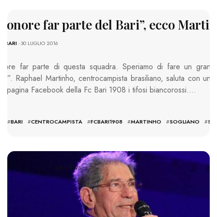
n onore far parte del Bari”, ecco Marti
E
-
BARI
- 30 LUGLIO 2016
nore far parte di questa squadra. Speriamo di fare un gran
to”. Raphael Martinho, centrocampista brasiliano, saluta con un
la pagina Facebook della Fc Bari 1908 i tifosi biancorossi….
O
#
BARI
#
CENTROCAMPISTA
#
FCBARI1908
#
MARTINHO
#
SOGLIANO
#
ST
1338 VIEWS