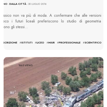
SSANO
-
DALLA CITTÀ
- 30 LUGLIO 2016
 classico non va più di moda. A confermare che alle versioni di
greco i futuri liceali preferiscono lo studio di geometria e
 sono gli stessi…
#
ISCRIZIONE
#
ISTITUTI
#
LICEO
#
MIUR
#
PROFESSIONALE
#
SCIENTIFICO
#
1665 VIEWS