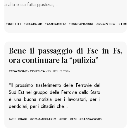
esta alta e sia fatta giustizia,…
S:
RI
#
BATTITI
#
BISCEGLIE
#
CONCERTO
#
RADIONORBA
#
SCONTRO
#
TRENI
Bene il passaggio di Fse in Fs,
ora continuare la “pulizia”
REDAZIONE
-
POLITICA
- 30 LUGLIO 2016
“Il prossimo trasferimento delle Ferrovie del
Sud Est nel gruppo delle Ferrovie dello Stato
è una buona notizia per i lavoratori, per i
pendolari, per i cittadini che…
TAGS: #
BARI
#
COMMISSARIO
#
FSE
#
FSI
#
PASSAGGIO