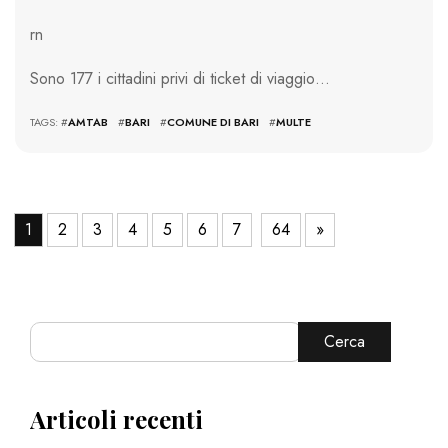
rn
Sono 177 i cittadini privi di ticket di viaggio…
TAGS: #
AMTAB
#
BARI
#
COMUNE DI BARI
#
MULTE
1
2
3
4
5
6
7
64
»
Cerca
Articoli recenti