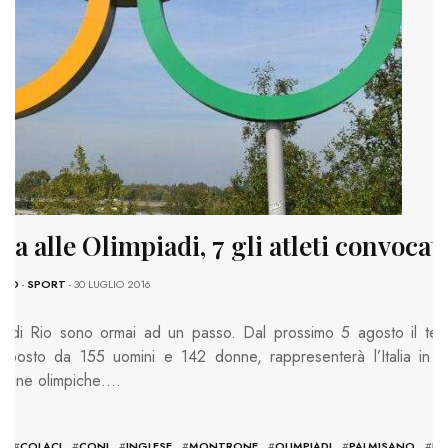
ia alle Olimpiadi, 7 gli atleti convocati
ANO
-
SPORT
- 30 LUGLIO 2016
i di Rio sono ormai ad un passo. Dal prossimo 5 agosto il te
mposto da 155 uomini e 142 donne, rappresenterà l’Italia in 
ipline olimpiche….
I
#
COLACI
#
CONI
#
INGLESE
#
MONTRONE
#
OLIMPIADI
#
PALMISANO
#
PU