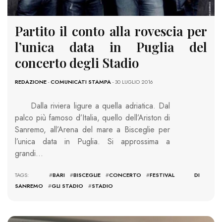
Partito il conto alla rovescia per
l’unica data in Puglia del
concerto degli Stadio
REDAZIONE
-
COMUNICATI STAMPA
- 30 LUGLIO 2016
Dalla riviera ligure a quella adriatica. Dal
palco più famoso d’Italia, quello dell’Ariston di
Sanremo, all’Arena del mare a Bisceglie per
l’unica data in Puglia. Si approssima a
grandi…
TAGS: #
BARI
#
BISCEGLIE
#
CONCERTO
#
FESTIVAL DI
SANREMO
#
GLI STADIO
#
STADIO