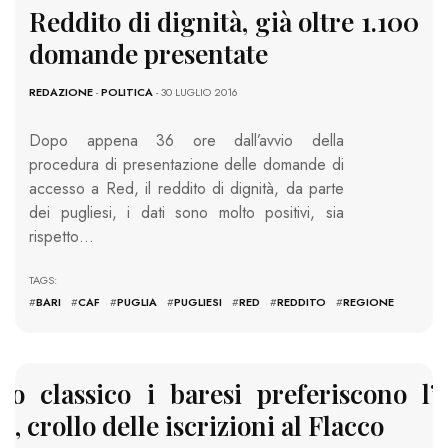
Reddito di dignità, già oltre 1.100
domande presentate
REDAZIONE
-
POLITICA
- 30 LUGLIO 2016
Dopo appena 36 ore dall’avvio della
procedura di presentazione delle domande di
accesso a Red, il reddito di dignità, da parte
dei pugliesi, i dati sono molto positivi, sia
rispetto…
TAGS:
#
BARI
#
CAF
#
PUGLIA
#
PUGLIESI
#
RED
#
REDDITO
#
REGIONE
eo classico i baresi preferiscono l’i
o, crollo delle iscrizioni al Flacco