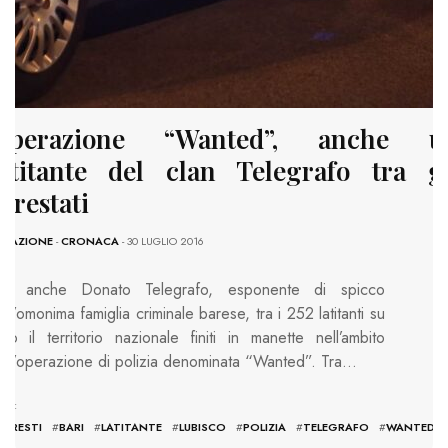
Operazione “Wanted”, anche u
latitante del clan Telegrafo tra gl
rrestati
EDAZIONE
-
CRONACA
- 30 LUGLIO 2016
’è anche Donato Telegrafo, esponente di spicco
ell’omonima famiglia criminale barese, tra i 252 latitanti su
utto il territorio nazionale finiti in manette nell’ambito
ell’operazione di polizia denominata “Wanted”. Tra…
GS:
ARRESTI
#
BARI
#
LATITANTE
#
LUBISCO
#
POLIZIA
#
TELEGRAFO
#
WANTED