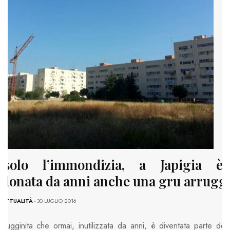
solo l’immondizia, a Japigia è 
donata da anni anche una gru arruggi
-
ATTUALITÀ
- 30 LUGLIO 2016
rrugginita che ormai, inutilizzata da anni, è diventata parte del