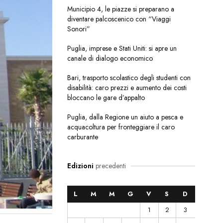
Municipio 4, le piazze si preparano a
diventare palcoscenico con “Viaggi
Sonori”
Puglia, imprese e Stati Uniti: si apre un
canale di dialogo economico
Bari, trasporto scolastico degli studenti con
disabilità: caro prezzi e aumento dei costi
bloccano le gare d’appalto
Puglia, dalla Regione un aiuto a pesca e
acquacoltura per fronteggiare il caro
carburante
Edizioni
precedenti
L
M
M
G
V
S
D
1
2
3