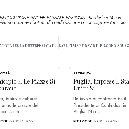
RIPRODUZIONE ANCHE PARZIALE RISERVATA - Borderline24.com
vitiamo a usare i bottoni di condivisione e a non copiare l'articolo.
RIFIUTI, BARI PRIMA PROVINCIA PER LA DIFFERENZIATA DI CARTA E CARTONE
 CITTÀ
ATTUALITÀ
cipio 4, Le Piazze Si
Puglia, Imprese E Sta
arano...
Uniti: Si...
a, teatro e cabaret
Un tavolo di confronto tra il
ranno le piazze del
Presidente di Confindustria
ipio 4 nei...
Puglia, Nicola...
IONE
- 6 AGOSTO 2026
REDAZIONE
- 6 AGOSTO 2026