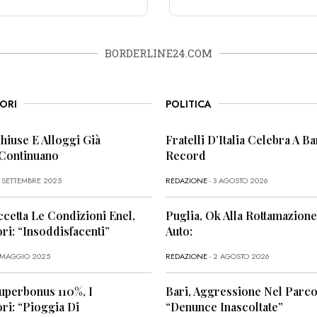
BORDERLINE24.COM
ORI
POLITICA
Chiuse E Alloggi Già
Fratelli D’Italia Celebra A Bar
 Continuano
Record
6 SETTEMBRE 2025
REDAZIONE
- 3 AGOSTO 2026
ccetta Le Condizioni Enel,
Puglia, Ok Alla Rottamazione
i: “Insoddisfacenti”
Auto:
1 MAGGIO 2025
REDAZIONE
- 2 AGOSTO 2026
uperbonus 110%, I
Bari, Aggressione Nel Parco
i: “Pioggia Di
“Denunce Inascoltate”