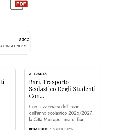
SUCC.
BARI, IN VIA RE DAVID IL BISOGNO AGUZZA L’INGEGNO: MA IL PARCHEGGIO È SOTTO LA PENSILINA
ATTUALITÀ
ti
Bari, Trasporto
Scolastico Degli Studenti
Con...
Con l'avvicinarsi dell'inizio
dell'anno scolastico 2026/2027,
la Città Metropolitana di Bari...
REDAZIONE
- 6 AGOSTO 2026