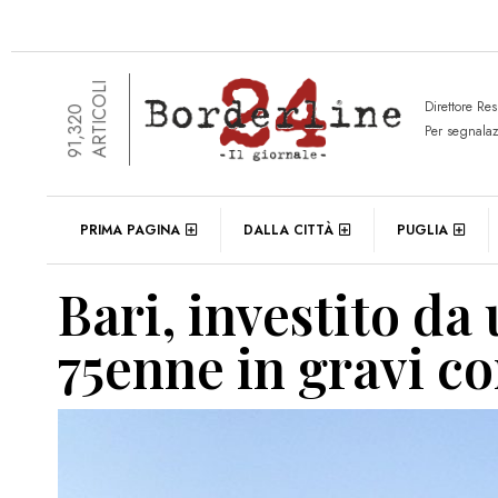
ARTICOLI
Direttore Re
91,320
Per segnala
PRIMA PAGINA
DALLA CITTÀ
PUGLIA
Bari, investito da
75enne in gravi c