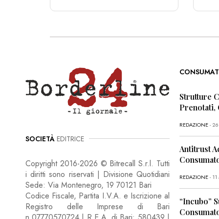
CONSUMAT
Strutture 
Prenotati,
REDAZIONE
- 2
SOCIETÀ
EDITRICE
Antitrust A
Consumator
Copyright 2016-2026 © Bitrecall S.r.l. Tutti
i diritti sono riservati | Divisione Quotidiani
REDAZIONE
- 1
Sede: Via Montenegro, 19 70121 Bari
Codice Fiscale, Partita I.V.A. e Iscrizione al
“Incubo” S
Registro delle Imprese di Bari
Consumator
n.07770570724 | R.E.A. di Bari: 580439 |