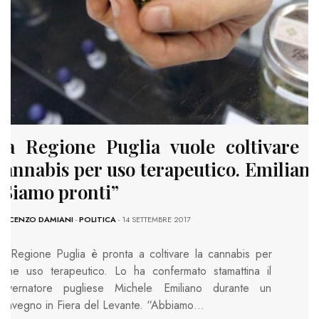
La Regione Puglia vuole coltivare l
cannabis per uso terapeutico. Emiliano
“Siamo pronti”
INCENZO DAMIANI
-
POLITICA
- 14 SETTEMBRE 2017
a Regione Puglia è pronta a coltivare la cannabis per
arne uso terapeutico. Lo ha confermato stamattina il
overnatore pugliese Michele Emiliano durante un
onvegno in Fiera del Levante. “Abbiamo…