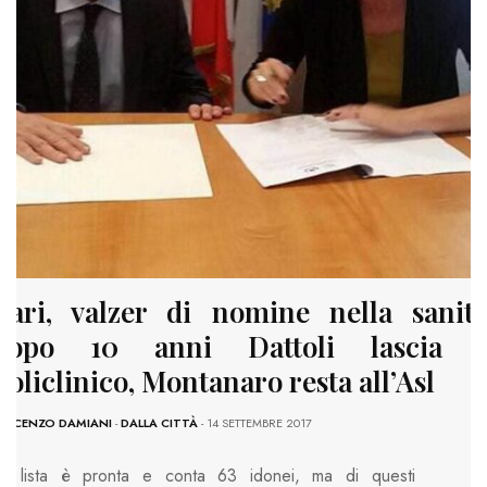
Bari, valzer di nomine nella sanità
dopo 10 anni Dattoli lascia i
Policlinico, Montanaro resta all’Asl
INCENZO DAMIANI
-
DALLA CITTÀ
- 14 SETTEMBRE 2017
a lista è pronta e conta 63 idonei, ma di questi