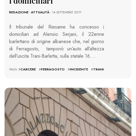
i domiciliari
REDAZIONE
-
ATTUALITÀ
- 14 SETTEMBRE 2017
Il tribunale del Riesame ha concesso i
domiciliari ad Alensio Serjani, il 22enne
barlettano di origine albanese che, nel giorno
di Ferragosto, tamponò un’auto all’altezza
dell’uscita Trani-Barletta, sulla statale 16….
TAGS: #
CARCERE
#
FERRAGOSTO
#
INCIDENTE
#
TRANI
1087 VIEWS