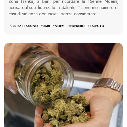
Zona Franka, a Bari, per ricordare la 16enne Noemi,
uccisa dal suo fidanzato in Salento. “L’enorme numero di
casi di violenza denunciati, senza considerare…
TAGS: #
ASSASSINO
#
BARI
#
NOEMI
#
PRESIDIO
#
SALENTO
1254 VIEWS