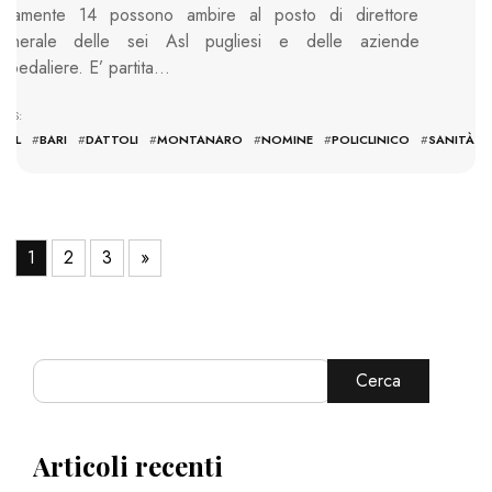
olamente 14 possono ambire al posto di direttore
enerale delle sei Asl pugliesi e delle aziende
spedaliere. E’ partita…
AGS:
ASL
#
BARI
#
DATTOLI
#
MONTANARO
#
NOMINE
#
POLICLINICO
#
SANITÀ
1
2
3
»
Cerca
Articoli recenti