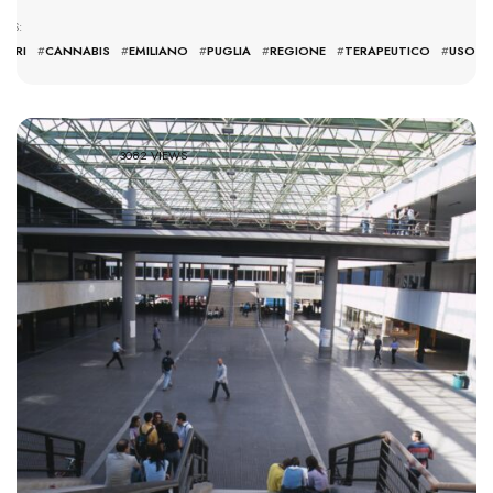
AGS:
BARI
#
CANNABIS
#
EMILIANO
#
PUGLIA
#
REGIONE
#
TERAPEUTICO
#
USO
3082 VIEWS