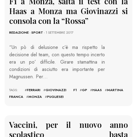
F1 a Monza, salta il test con la
Haas a Monza ma Giovinazzi si
consola con la “Rossa”
REDAZIONE
-
SPORT
- 1 SETTEMBRE 2017
“Un pò di delusione c’è ma rispetto la
decisione del team, con questo tempo incerto
era un po’ difficile. Girare stamattina in
condizioni di asciutto era importante per
Magnussen. Per…
TAGS: #
FERRARI
#
GIOVINAZZI F1
#
GP
#
HAAS
#
MARTINA
FRANCA
#
MONZA
#
PUGLIESEI
Vaccini, per il nuovo anno
scolastico basta