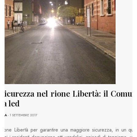
 sicurezza nel rione Libertà: il Comun
 a led
ACA
- 1 SETTEMBRE 2017
 rione Libertà per garantire una maggiore sicurezza, in un quar