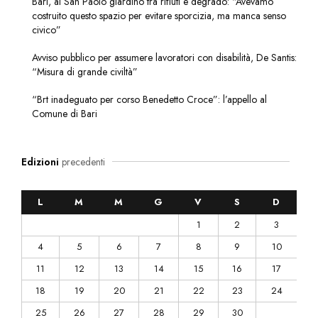
Bari, al San Paolo giardino tra rifiuti e degrado: “Avevamo
costruito questo spazio per evitare sporcizia, ma manca senso
civico”
Avviso pubblico per assumere lavoratori con disabilità, De Santis:
“Misura di grande civiltà”
“Brt inadeguato per corso Benedetto Croce”: l’appello al
Comune di Bari
Edizioni
precedenti
L
M
M
G
V
S
D
1
2
3
4
5
6
7
8
9
10
11
12
13
14
15
16
17
18
19
20
21
22
23
24
25
26
27
28
29
30