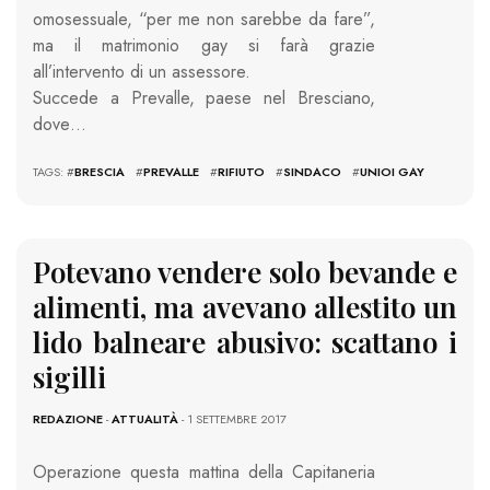
omosessuale, “per me non sarebbe da fare”,
ma il matrimonio gay si farà grazie
all’intervento di un assessore.
Succede a Prevalle, paese nel Bresciano,
dove…
TAGS: #
BRESCIA
#
PREVALLE
#
RIFIUTO
#
SINDACO
#
UNIOI GAY
Potevano vendere solo bevande e
alimenti, ma avevano allestito un
lido balneare abusivo: scattano i
sigilli
REDAZIONE
-
ATTUALITÀ
- 1 SETTEMBRE 2017
Operazione questa mattina della Capitaneria