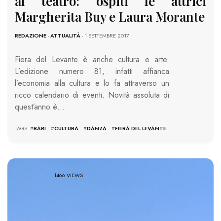
al teatro: ospiti le attrici
Margherita Buy e Laura Morante
REDAZIONE
-
ATTUALITÀ
- 1 SETTEMBRE 2017
Fiera del Levante è anche cultura e arte.
L’edizione numero 81, infatti affianca
l’economia alla cultura e lo fa attraverso un
ricco calendario di eventi. Novità assoluta di
quest’anno è…
TAGS: #
BARI
#
CULTURA
#
DANZA
#
FIERA DEL LEVANTE
1466 VIEWS