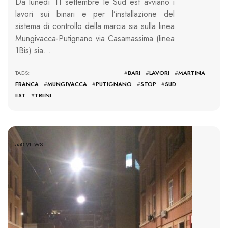
Da lunedì 11 settembre le Sud est avviano i
lavori sui binari e per l’installazione del
sistema di controllo della marcia sia sulla linea
Mungivacca-Putignano via Casamassima (linea
1Bis) sia…
TAGS: #
BARI
#
LAVORI
#
MARTINA
FRANCA
#
MUNGIVACCA
#
PUTIGNANO
#
STOP
#
SUD
EST
#
TRENI
1558 VIEWS