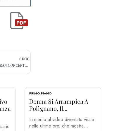
SUCC.
BARI, OGGI AL TEATRO PETRUZZELLI IL GRAN CONCERTO DEDICATO AD ALDO MORO
PRIMO PIANO
ivo
Donna Si Arrampica A
nanza
Polignano, Il...
In merito al video diventato virale
nelle ultime ore, che mostra...
sario