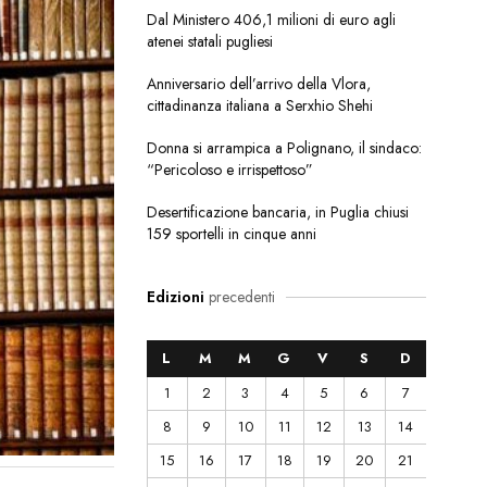
Dal Ministero 406,1 milioni di euro agli
atenei statali pugliesi
Anniversario dell’arrivo della Vlora,
cittadinanza italiana a Serxhio Shehi
Donna si arrampica a Polignano, il sindaco:
“Pericoloso e irrispettoso”
Desertificazione bancaria, in Puglia chiusi
159 sportelli in cinque anni
Edizioni
precedenti
L
M
M
G
V
S
D
1
2
3
4
5
6
7
8
9
10
11
12
13
14
15
16
17
18
19
20
21