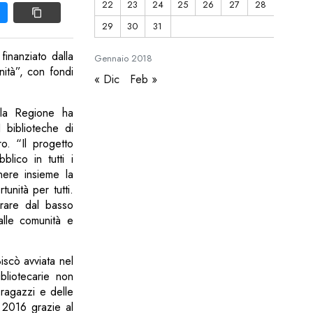
22
23
24
25
26
27
28
29
30
31
finanziato dalla
Gennaio
2018
nità”, con fondi
« Dic
Feb »
ella Regione ha
 biblioteche di
ro. “Il progetto
lico in tutti i
nere insieme la
tunità per tutti.
rare dal basso
alle comunità e
Biscò avviata nel
bliotecarie non
 ragazzi e delle
l 2016 grazie al