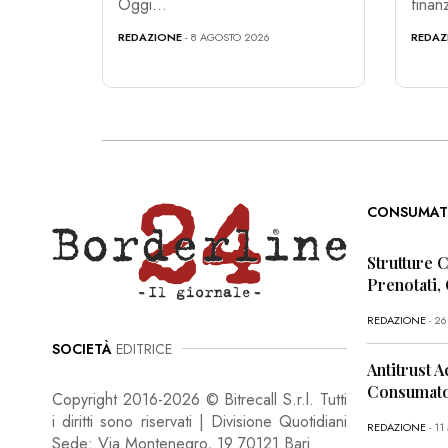
Oggi...
finan
REDAZIONE
- 8 AGOSTO 2026
REDAZ
CONSUMAT
Strutture 
Prenotati,
REDAZIONE
- 2
SOCIETÀ
EDITRICE
Antitrust A
Consumator
Copyright 2016-2026 © Bitrecall S.r.l. Tutti
i diritti sono riservati | Divisione Quotidiani
REDAZIONE
- 1
Sede: Via Montenegro, 19 70121 Bari