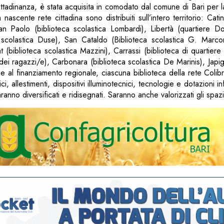
cittadinanza, è stata acquisita in comodato dal comune di Bari per l
 nascente rete cittadina sono distribuiti sull’intero territorio: Cati
San Paolo (biblioteca scolastica Lombardi), Libertà (quartiere 
 scolastica Duse), San Cataldo (Biblioteca scolastica G. Marco
 (biblioteca scolastica Mazzini), Carrassi (biblioteca di quartier
dei ragazzi/e), Carbonara (biblioteca scolastica De Marinis), Japigi
ie al finanziamento regionale, ciascuna biblioteca della rete Colibr
i, allestimenti, dispositivi illuminotecnici, tecnologie e dotazioni i
ranno diversificati e ridisegnati. Saranno anche valorizzati gli spazi