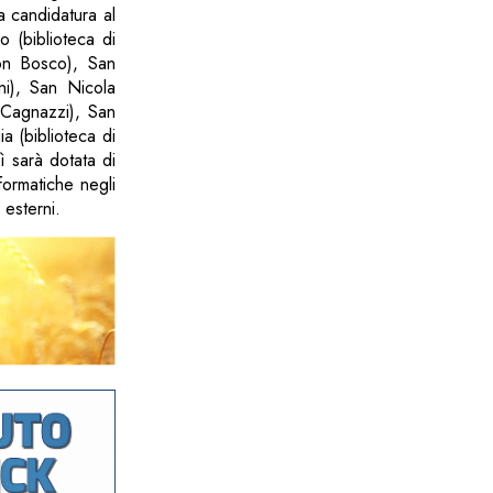
a candidatura al
no (biblioteca di
Don Bosco), San
ni), San Nicola
e Cagnazzi), San
a (biblioteca di
ì sarà dotata di
nformatiche negli
 esterni.