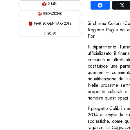
2 MIN
REDAZIONE
Si chiama Colibrì (Co
MAR 30 GENNAIO 2018
Regione Puglia nell’a
20:30
Por.
Il dipartimento Turi
ufficializzato il fi
comunità in altrettan
costituisce una part
quartieri – commenta
riqualificazione dei l
Nelle prossime sett
proposte culturali e
riempire questi spazi d
Il progetto Colibrì na
2014 e amplia la sua
scolastiche, come que
ragazze, la Cagnazzi,