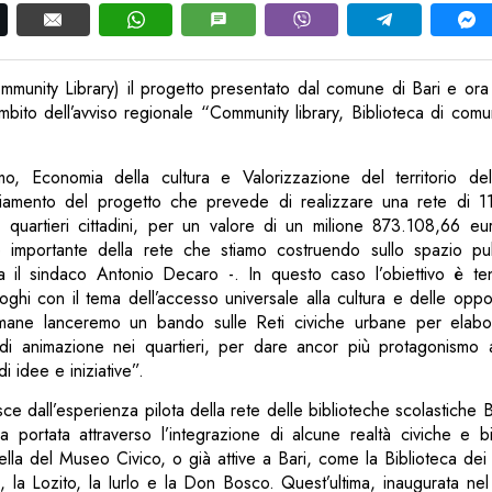
mmunity Library) il progetto presentato dal comune di Bari e ora 
mbito dell’avviso regionale “Community library, Biblioteca di comu
smo, Economia della cultura e Valorizzazione del territorio d
nanziamento del progetto che prevede di realizzare una rete di 11
ti quartieri cittadini, per un valore di un milione 873.108,66 eu
e importante della rete che stiamo costruendo sullo spazio pubb
 il sindaco Antonio Decaro -. In questo caso l’obiettivo è te
uoghi con il tema dell’accesso universale alla cultura e delle oppor
imane lanceremo un bando sulle Reti civiche urbane per elabo
 di animazione nei quartieri, per dare ancor più protagonismo 
i idee e iniziative”.
sce dall’esperienza pilota della rete delle biblioteche scolastiche 
 portata attraverso l’integrazione di alcune realtà civiche e bi
lla del Museo Civico, o già attive a Bari, come la Biblioteca dei
 la Lozito, la Iurlo e la Don Bosco. Quest’ultima, inaugurata ne