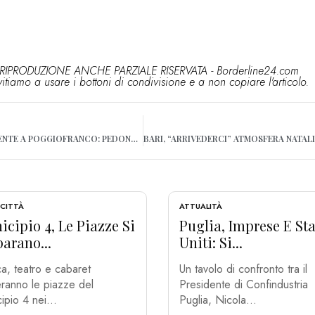
RIPRODUZIONE ANCHE PARZIALE RISERVATA - Borderline24.com
vitiamo a usare i bottoni di condivisione e a non copiare l'articolo.
BARI, ANCORA UN INCIDENTE A POGGIOFRANCO: PEDONE INVESTITO IN VIALE KENNEDY
 CITTÀ
ATTUALITÀ
cipio 4, Le Piazze Si
Puglia, Imprese E Sta
arano...
Uniti: Si...
a, teatro e cabaret
Un tavolo di confronto tra il
ranno le piazze del
Presidente di Confindustria
ipio 4 nei...
Puglia, Nicola...