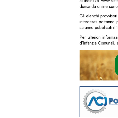
all’indirizzo
www.siste
domanda online sono 
Gli elenchi provvisori 
interessati potranno p
saranno pubblicati il
Per ulteriori informazi
d’Infanzia Comunali, e