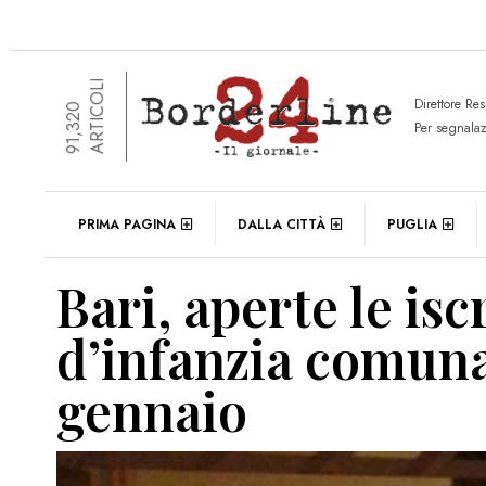
ARTICOLI
Direttore Re
91,320
Per segnala
PRIMA PAGINA
DALLA CITTÀ
PUGLIA
Bari, aperte le isc
d’infanzia comunal
gennaio