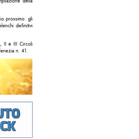
mpilazione della
aio prossimo: gli
enchi definitivi
 II e III Circoli
Venezia n. 41.