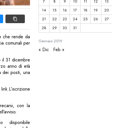
7
8
9
10
11
12
13
14
15
16
17
18
19
20
21
22
23
24
25
26
27
28
29
30
31
re che rende da
Gennaio
2019
zia comunali per
« Dic
Feb »
o il 31 dicembre
rzo anno di età
à dei posti, una
o
link.
L’iscrizione
recarsi, con la
ll’avviso.
o disponibile