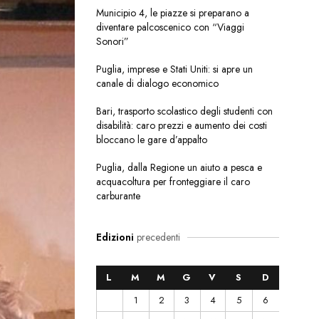
Municipio 4, le piazze si preparano a
diventare palcoscenico con “Viaggi
Sonori”
Puglia, imprese e Stati Uniti: si apre un
canale di dialogo economico
Bari, trasporto scolastico degli studenti con
disabilità: caro prezzi e aumento dei costi
bloccano le gare d’appalto
Puglia, dalla Regione un aiuto a pesca e
acquacoltura per fronteggiare il caro
carburante
Edizioni
precedenti
L
M
M
G
V
S
D
1
2
3
4
5
6