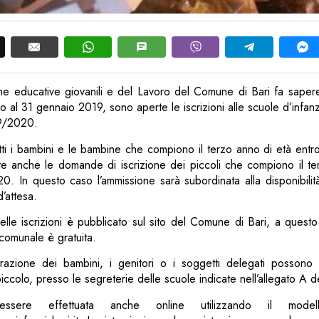
tiche educative giovanili e del Lavoro del Comune di Bari fa sape
no al 31 gennaio 2019, sono aperte le iscrizioni alle scuole d’infan
19/2020.
tti i bambini e le bambine che compiono il terzo anno di età entr
e anche le domande di iscrizione dei piccoli che compiono il te
20. In questo caso l’ammissione sarà subordinata alla disponibilit
d’attesa.
delle iscrizioni è pubblicato sul sito del Comune di Bari, a quest
 comunale è gratuita.
istrazione dei bambini, i genitori o i soggetti delegati possono 
piccolo, presso le segreterie delle scuole indicate nell’allegato A de
essere effettuata anche online utilizzando il modell