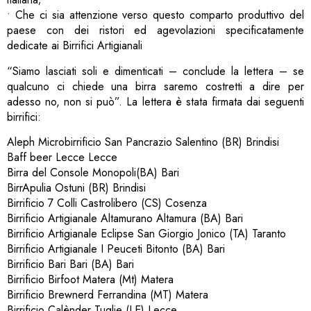
• Che ci sia attenzione verso questo comparto produttivo del
paese con dei ristori ed agevolazioni specificatamente
dedicate ai Birrifici Artigianali
“Siamo lasciati soli e dimenticati – conclude la lettera – se
qualcuno ci chiede una birra saremo costretti a dire per
adesso no, non si può”. La lettera è stata firmata dai seguenti
birrifici:
Aleph Microbirrificio San Pancrazio Salentino (BR) Brindisi
Baff beer Lecce Lecce
Birra del Console Monopoli(BA) Bari
BirrApulia Ostuni (BR) Brindisi
Birrificio 7 Colli Castrolibero (CS) Cosenza
Birrificio Artigianale Altamurano Altamura (BA) Bari
Birrificio Artigianale Eclipse San Giorgio Jonico (TA) Taranto
Birrificio Artigianale I Peuceti Bitonto (BA) Bari
Birrificio Bari Bari (BA) Bari
Birrificio Birfoot Matera (Mt) Matera
Birrificio Brewnerd Ferrandina (MT) Matera
Birrificio Calènder Tuglie (LE) Lecce