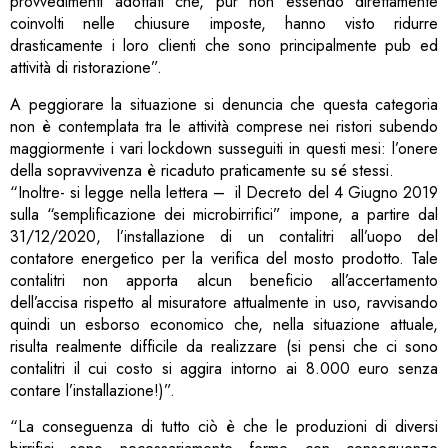
provvedimenti adottati che, pur non essendo direttamente
coinvolti nelle chiusure imposte, hanno visto ridurre
drasticamente i loro clienti che sono principalmente pub ed
attività di ristorazione”.
A peggiorare la situazione si denuncia che questa categoria
non è contemplata tra le attività comprese nei ristori subendo
maggiormente i vari lockdown susseguiti in questi mesi: l’onere
della sopravvivenza è ricaduto praticamente su sé stessi.
“Inoltre- si legge nella lettera – il Decreto del 4 Giugno 2019
sulla “semplificazione dei microbirrifici” impone, a partire dal
31/12/2020, l’installazione di un contalitri all’uopo del
contatore energetico per la verifica del mosto prodotto. Tale
contalitri non apporta alcun beneficio all’accertamento
dell’accisa rispetto al misuratore attualmente in uso, ravvisando
quindi un esborso economico che, nella situazione attuale,
risulta realmente difficile da realizzare (si pensi che ci sono
contalitri il cui costo si aggira intorno ai 8.000 euro senza
contare l’installazione!)”.
“La conseguenza di tutto ciò è che le produzioni di diversi