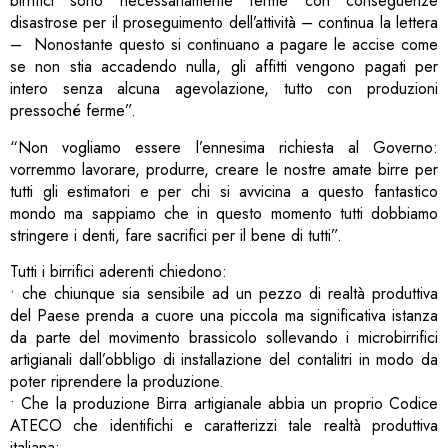
birrifici sono necessariamente ferme con conseguenze
disastrose per il proseguimento dell’attività – continua la lettera
– Nonostante questo si continuano a pagare le accise come
se non stia accadendo nulla, gli affitti vengono pagati per
intero senza alcuna agevolazione, tutto con produzioni
pressoché ferme”.
“Non vogliamo essere l’ennesima richiesta al Governo:
vorremmo lavorare, produrre, creare le nostre amate birre per
tutti gli estimatori e per chi si avvicina a questo fantastico
mondo ma sappiamo che in questo momento tutti dobbiamo
stringere i denti, fare sacrifici per il bene di tutti”.
Tutti i birrifici aderenti chiedono:
• che chiunque sia sensibile ad un pezzo di realtà produttiva
del Paese prenda a cuore una piccola ma significativa istanza
da parte del movimento brassicolo sollevando i microbirrifici
artigianali dall’obbligo di installazione del contalitri in modo da
poter riprendere la produzione.
• Che la produzione Birra artigianale abbia un proprio Codice
ATECO che identifichi e caratterizzi tale realtà produttiva
italiana;