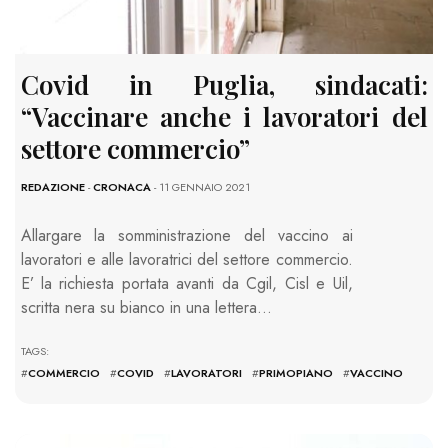
Covid in Puglia, sindacati:
“Vaccinare anche i lavoratori del
settore commercio”
REDAZIONE
-
CRONACA
- 11 GENNAIO 2021
Allargare la somministrazione del vaccino ai
lavoratori e alle lavoratrici del settore commercio.
E’ la richiesta portata avanti da Cgil, Cisl e Uil,
scritta nera su bianco in una lettera…
TAGS:
#
COMMERCIO
#
COVID
#
LAVORATORI
#
PRIMOPIANO
#
VACCINO