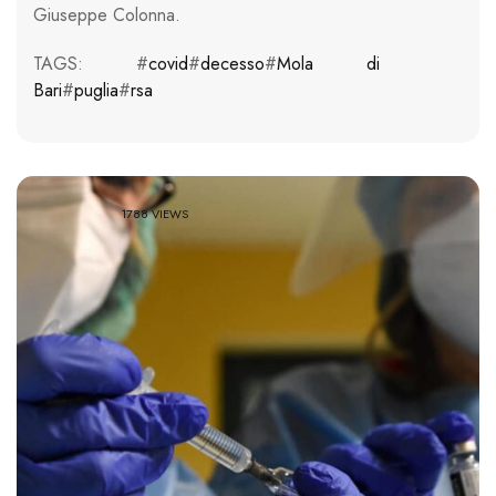
Giuseppe Colonna.
TAGS: #
covid
#
decesso
#
Mola di
Bari
#
puglia
#
rsa
1788 VIEWS