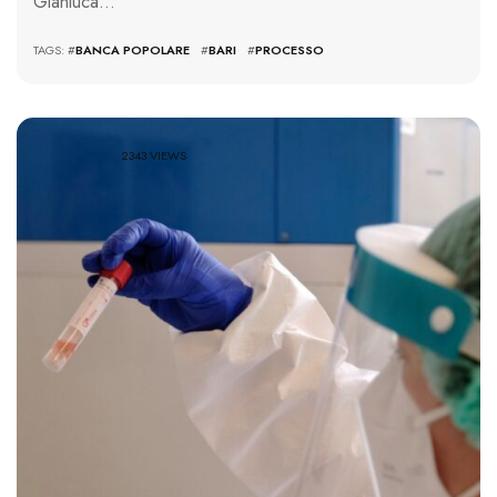
Gianluca…
TAGS: #
BANCA POPOLARE
#
BARI
#
PROCESSO
2343 VIEWS