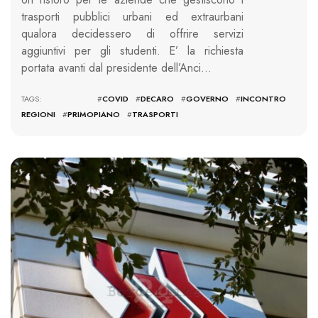
trasporti pubblici urbani ed extraurbani
qualora decidessero di offrire servizi
aggiuntivi per gli studenti. E’ la richiesta
portata avanti dal presidente dell’Anci…
TAGS: #
COVID
#
DECARO
#
GOVERNO
#
INCONTRO
REGIONI
#
PRIMOPIANO
#
TRASPORTI
2167 VIEWS