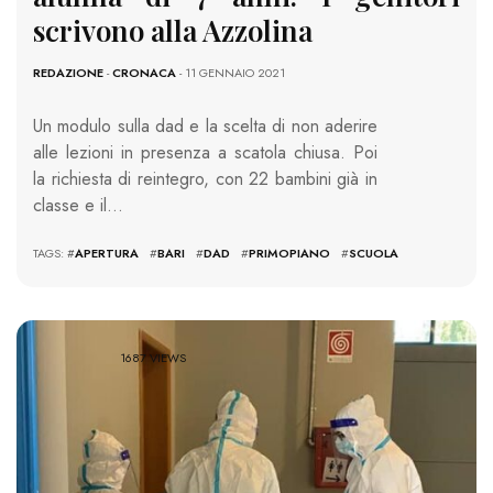
scrivono alla Azzolina
REDAZIONE
-
CRONACA
- 11 GENNAIO 2021
Un modulo sulla dad e la scelta di non aderire
alle lezioni in presenza a scatola chiusa. Poi
la richiesta di reintegro, con 22 bambini già in
classe e il…
TAGS: #
APERTURA
#
BARI
#
DAD
#
PRIMOPIANO
#
SCUOLA
1687 VIEWS