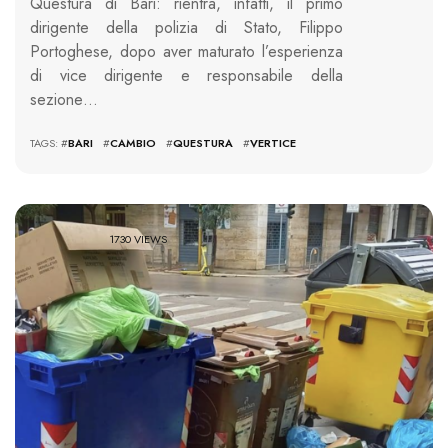
Questura di Bari: rientra, infatti, il primo
dirigente della polizia di Stato, Filippo
Portoghese, dopo aver maturato l’esperienza
di vice dirigente e responsabile della
sezione…
TAGS: #
BARI
#
CAMBIO
#
QUESTURA
#
VERTICE
1730 VIEWS