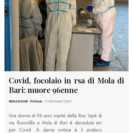
Covid, focolaio in rsa di Mola di
Bari: muore 96enne
REDAZIONE
-
PUGLIA
- 11 GENNAIO 2021
Una donna di 96 anni ospite della Rsa ‘Ispè di
via Russolillo a Mola di
Bari
è deceduta ieri
per Covid. A darne notizia è il sindaco