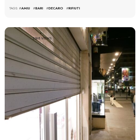
TAGS: #
AMIU
#
BARI
#
DECARO
#
RIFIUTI
2368 VIEWS