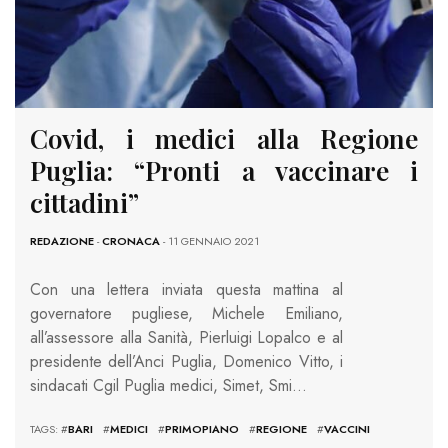
Covid, i medici alla Regione
Puglia: “Pronti a vaccinare i
cittadini”
REDAZIONE
-
CRONACA
- 11 GENNAIO 2021
Con una lettera inviata questa mattina al
governatore pugliese, Michele Emiliano,
all’assessore alla Sanità, Pierluigi Lopalco e al
presidente dell’Anci Puglia, Domenico Vitto, i
sindacati Cgil Puglia medici, Simet, Smi…
TAGS: #
BARI
#
MEDICI
#
PRIMOPIANO
#
REGIONE
#
VACCINI