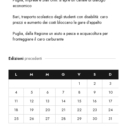
Puglia, imprese e Stati Uniti: si apre un canale di dialogo
economico
Bari, trasporto scolastico degli studenti con disabilità: caro
prezzi e aumento dei costi bloccano le gare d’appalto
Puglia, dalla Regione un aiuto a pesca e acquacoltura per
fronteggiare il caro carburante
Edizioni
precedenti
L
M
M
G
V
S
D
1
2
3
4
5
6
7
8
9
10
11
12
13
14
15
16
17
18
19
20
21
22
23
24
25
26
27
28
29
30
31