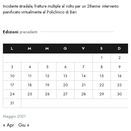
Incidente stradale, fratture multiple al volto per un 28enne: intervento
pianificato virtualmente al Policlinico di Bari
Edizioni
precedenti
L
M
M
G
V
S
D
1
2
3
4
5
6
7
8
9
10
11
12
13
14
15
16
17
18
19
20
21
22
23
24
25
26
27
28
29
30
31
Maggio
2021
« Apr
Giu »