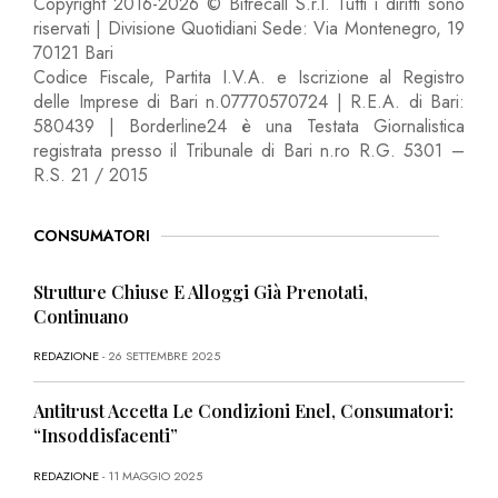
Copyright 2016-2026 © Bitrecall S.r.l. Tutti i diritti sono
riservati | Divisione Quotidiani Sede: Via Montenegro, 19
70121 Bari
Codice Fiscale, Partita I.V.A. e Iscrizione al Registro
delle Imprese di Bari n.07770570724 | R.E.A. di Bari:
580439 | Borderline24 è una Testata Giornalistica
registrata presso il Tribunale di Bari n.ro R.G. 5301 –
R.S. 21 / 2015
CONSUMATORI
Strutture Chiuse E Alloggi Già Prenotati,
Continuano
REDAZIONE
- 26 SETTEMBRE 2025
Antitrust Accetta Le Condizioni Enel, Consumatori:
“Insoddisfacenti”
REDAZIONE
- 11 MAGGIO 2025