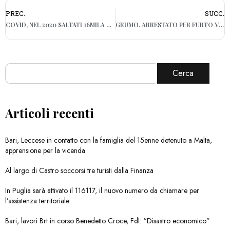
PREC.
SUCC.
COVID, NEL 2020 SALTATI 16MILA MATRIMONI IN PUGLIA. REGIONE: “SETTORE WEDDING PRONTO A RIPARTIRE”
GRUMO, ARRESTATO PER FURTO VÌOLA I DOMICILIARI: 32ENNE IN MANETTE DUE VOLTE IN 24 ORE
Cerca
Articoli recenti
Bari, Leccese in contatto con la famiglia del 15enne detenuto a Malta,
apprensione per la vicenda
Al largo di Castro soccorsi tre turisti dalla Finanza
In Puglia sarà attivato il 116117, il nuovo numero da chiamare per
l’assistenza territoriale
Bari, lavori Brt in corso Benedetto Croce, FdI: “Disastro economico”