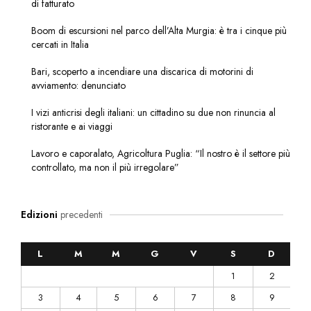
di fatturato
Boom di escursioni nel parco dell’Alta Murgia: è tra i cinque più
cercati in Italia
Bari, scoperto a incendiare una discarica di motorini di
avviamento: denunciato
I vizi anticrisi degli italiani: un cittadino su due non rinuncia al
ristorante e ai viaggi
Lavoro e caporalato, Agricoltura Puglia: “Il nostro è il settore più
controllato, ma non il più irregolare”
Edizioni
precedenti
L
M
M
G
V
S
D
1
2
3
4
5
6
7
8
9