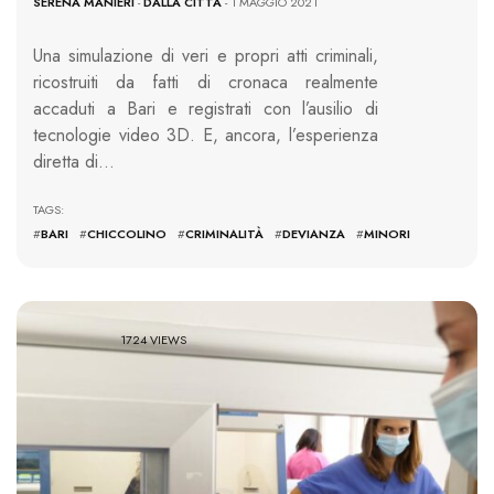
SERENA MANIERI
-
DALLA CITTÀ
- 1 MAGGIO 2021
Una simulazione di veri e propri atti criminali,
ricostruiti da fatti di cronaca realmente
accaduti a Bari e registrati con l’ausilio di
tecnologie video 3D. E, ancora, l’esperienza
diretta di…
TAGS:
#
BARI
#
CHICCOLINO
#
CRIMINALITÀ
#
DEVIANZA
#
MINORI
1724 VIEWS