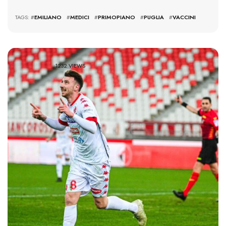
TAGS: #
EMILIANO
#
MEDICI
#
PRIMOPIANO
#
PUGLIA
#
VACCINI
1232 VIEWS