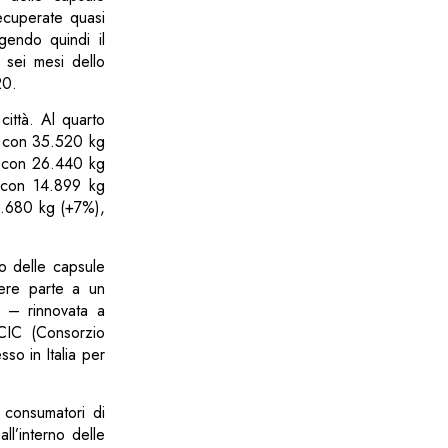
ecuperate quasi
gendo quindi il
 sei mesi dello
20.
città. Al quarto
a con 35.520 kg
 con 26.440 kg
con 14.899 kg
.680 kg (+7%),
clo delle capsule
dere parte a un
 – rinnovata a
 CIC (Consorzio
so in Italia per
i consumatori di
ll’interno delle