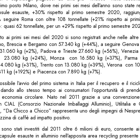
imo posto Milano, dove nei primi sei mesi dell’anno sono state r
apsule esauste, +30% rispetto al primo semestre 2020, raggiun
A seguire Roma con oltre 108 tonnellate (+21% rispetto ai primi
: quasi 62 tonnellate, per un +29% rispetto al primo semestre 20
tto ai primi sei mesi del 2020 si sono registrati anche nelle altre 
omo, Brescia e Bergamo con 57.340 kg (+44%), a seguire Genov
 31.060 kg (+2%), Padova e Trieste 27.660 kg (+56%), Venezia
n 23.080 kg (+24%), Monza con 16.580 kg (+37%), Parma 
14.080 kg (+31%), Trento con 13.080 kg (+39%), Verona con 10
311 kg (+192%) e Piacenza con 7.890 kg (+7%).
ssibile l’avvio del primo sistema in Italia per il recupero e il rici
, dando allo stesso tempo ai consumatori l’opportunità di pren
i economia circolare. Nato nel 2011 grazie a una convenzione
CIAL (Consorzio Nazionale Imballaggi Alluminio), Utilitalia e
), “Da Chicco a Chicco” rappresenta uno degli impegni di Nespres
zzina di caffè ad impatto positivo.
sono stati investiti dal 2011 oltre 6 milioni di euro, consente a
capsule esauste in alluminio nell’apposita area recycling presente a