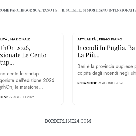
AREE PROTETTE USATE COME PARCHEGGI: SCATTANO I SEQUESTRI A POLIGNANO – VIDEO
LITÀ
,
NAZIONALE
ATTUALITÀ
,
PRIMO PIANO
ithOn 2026,
Incendi In Puglia, Ba
ezionate Le Cento
La Più...
tup...
Bari è la provincia pugliese 
colpita dagli incendi negli ulti
no cento le startup
goniste dell’edizione 2026
REDAZIONE
- 9 AGOSTO 2026
githOn, la maratona...
IONE
- 9 AGOSTO 2026
BORDERLINE24.COM