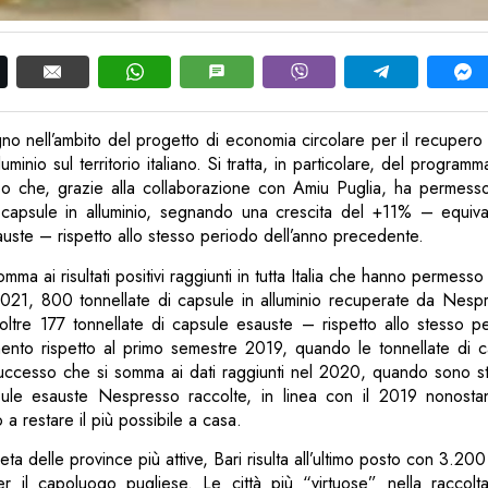
no nell’ambito del progetto di economia circolare per il recupero e 
luminio sul territorio italiano. Si tratta, in particolare, del progr
o che, grazie alla collaborazione con Amiu Puglia, ha permess
i capsule in alluminio, segnando una crescita del +11% – equiva
sauste – rispetto allo stesso periodo dell’anno precedente.
ma ai risultati positivi raggiunti in tutta Italia che hanno permess
021, 800 tonnellate di capsule in alluminio recuperate da Nespr
oltre 177 tonnellate di capsule esauste – rispetto allo stesso pe
nto rispetto al primo semestre 2019, quando le tonnellate di c
uccesso che si somma ai dati raggiunti nel 2020, quando sono st
sule esauste Nespresso raccolte, in linea con il 2019 nonostan
a restare il più possibile a casa.
eta delle province più attive, Bari risulta all’ultimo posto con 3.20
r il capoluogo pugliese. Le città più “virtuose” nella raccolt