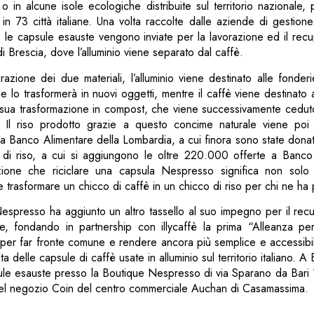
in alcune isole ecologiche distribuite sul territorio nazionale, 
 in 73 città italiane. Una volta raccolte dalle aziende di gestione
a, le capsule esauste vengono inviate per la lavorazione ed il re
di Brescia, dove l’alluminio viene separato dal caffè.
azione dei due materiali, l’alluminio viene destinato alle fonderi
he lo trasformerà in nuovi oggetti, mentre il caffè viene destinato 
sua trasformazione in compost, che viene successivamente ceduto 
 Il riso prodotto grazie a questo concime naturale viene poi 
Banco Alimentare della Lombardia, a cui finora sono state donate
di riso, a cui si aggiungono le oltre 220.000 offerte a Banco
zione che riciclare una capsula Nespresso significa non solo
e trasformare un chicco di caffè in un chicco di riso per chi ne ha 
Nespresso ha aggiunto un altro tassello al suo impegno per il recup
e, fondando in partnership con illycaffè la prima “Alleanza per i
, per far fronte comune e rendere ancora più semplice e accessibi
a delle capsule di caffè usate in alluminio sul territorio italiano. A 
ule esauste presso la Boutique Nespresso di via Sparano da Bari 
 del negozio Coin del centro commerciale Auchan di Casamassima.