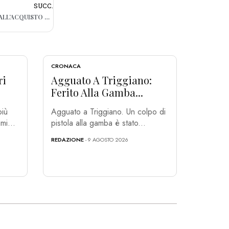
SUCC.
BISCEGLIE, SI MOSTRANO INTENZIONATI ALL’ACQUISTO DI GIOIELLI PER POI RUBARLI: DUE ARRESTI
CRONACA
ri
Agguato A Triggiano:
Ferito Alla Gamba...
più
Agguato a Triggiano. Un colpo di
mi...
pistola alla gamba è stato...
REDAZIONE
- 9 AGOSTO 2026