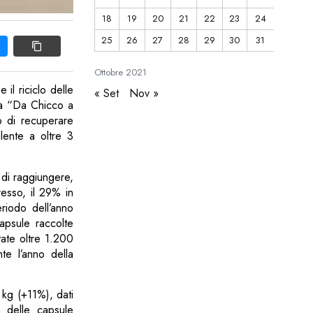
18
19
20
21
22
23
24
25
26
27
28
29
30
31
Ottobre
2021
il riciclo delle
« Set
Nov »
amma “Da Chicco a
o di recuperare
lente a oltre 3
o di raggiungere,
esso, il 29% in
riodo dell’anno
apsule raccolte
ate oltre 1.200
te l’anno della
0 kg (+11%), dati
a delle capsule