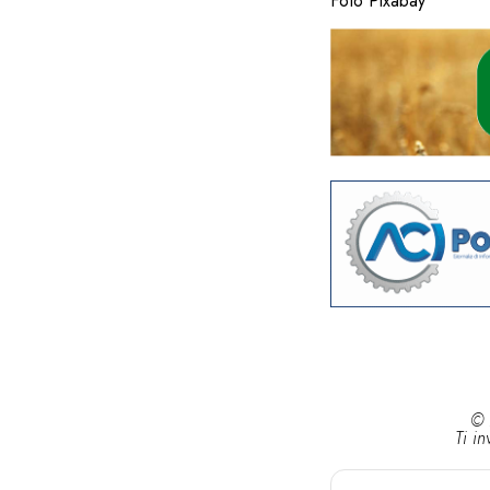
Foto Pixabay
© 
Ti in