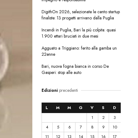
DigithOn 2026, selezionate le cento startup
finaliste: 13 progetti arrivano dalla Puglia
Incendi in Puglia, Bari la più colpita: quasi
1.900 ettari bruciati in due mesi
Agguato a Triggiano: ferito alla gamba un
22enne
Bari, nuova fogna bianca in corso De
Gasperi: stop alle auto
Edizioni
precedenti
L
M
M
G
V
S
D
1
2
3
4
5
6
7
8
9
10
11
12
13
14
15
16
17