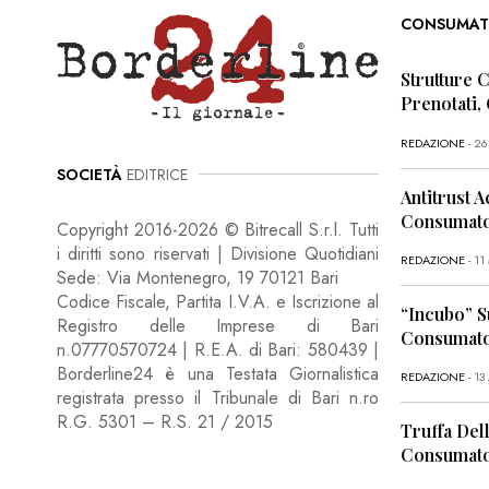
CONSUMAT
Strutture 
Prenotati,
REDAZIONE
- 2
SOCIETÀ
EDITRICE
Antitrust A
Consumator
Copyright 2016-2026 © Bitrecall S.r.l. Tutti
i diritti sono riservati | Divisione Quotidiani
REDAZIONE
- 1
Sede: Via Montenegro, 19 70121 Bari
Codice Fiscale, Partita I.V.A. e Iscrizione al
“Incubo” S
Registro delle Imprese di Bari
Consumator
n.07770570724 | R.E.A. di Bari: 580439 |
Borderline24 è una Testata Giornalistica
REDAZIONE
- 13
registrata presso il Tribunale di Bari n.ro
R.G. 5301 – R.S. 21 / 2015
Truffa Dell
Consumato