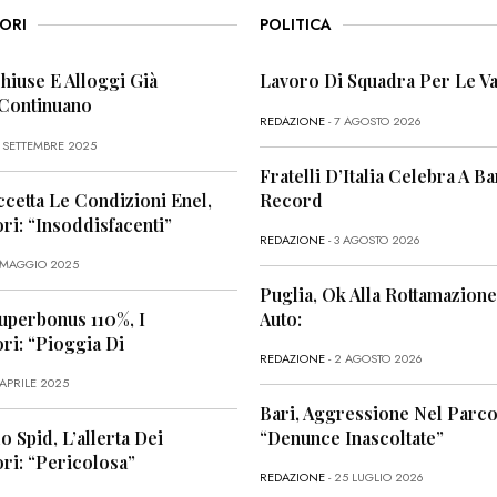
ORI
POLITICA
Chiuse E Alloggi Già
Lavoro Di Squadra Per Le Va
 Continuano
REDAZIONE
- 7 AGOSTO 2026
6 SETTEMBRE 2025
Fratelli D’Italia Celebra A Bar
ccetta Le Condizioni Enel,
Record
i: “Insoddisfacenti”
REDAZIONE
- 3 AGOSTO 2026
1 MAGGIO 2025
Puglia, Ok Alla Rottamazione
uperbonus 110%, I
Auto:
i: “Pioggia Di
REDAZIONE
- 2 AGOSTO 2026
 APRILE 2025
Bari, Aggressione Nel Parco
o Spid, L’allerta Dei
“Denunce Inascoltate”
ri: “Pericolosa”
REDAZIONE
- 25 LUGLIO 2026