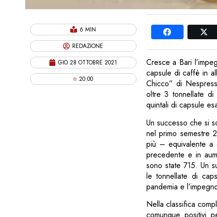
6 MIN
REDAZIONE
Cresce a Bari l’impeg
GIO 28 OTTOBRE 2021
capsule di caffè in al
20:00
Chicco” di Nespress
oltre 3 tonnellate d
quintali di capsule e
Un successo che si som
nel primo semestre 2
più – equivalente a 
precedente e in aume
sono state 715. Un s
le tonnellate di cap
pandemia e l’impegno 
Nella classifica compl
comunque positivi pe