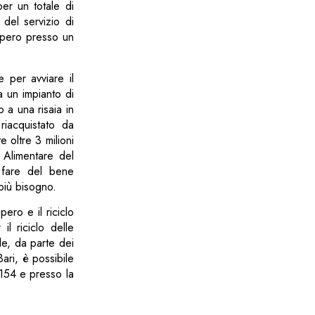
per un totale di
 del servizio di
cupero presso un
e per avviare il
a un impianto di
a una risaia in
riacquistato da
 oltre 3 milioni
 Alimentare del
 fare del bene
più bisogno.
ero e il riciclo
l riciclo delle
le, da parte dei
Bari, è possibile
154 e presso la