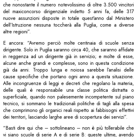
che nonostante il numero notevolissimo di oltre 3.500 vincitori
del maxiconcorso dirigenziale indetto 5 anni fa, delle 317
nuove assunzioni disposte in totale quest’anno dal Ministero
dell’Istruzione nessuna toccherà alla Puglia, come a diverse
altre regioni”.
E ancora: “Avremo perciò molte centinaia di scuole senza
dirigente. Solo in Puglia saranno circa 40, che saranno affidate
in reggenza ad un dirigente già in servizio; e molte di esse,
alcune anche grandi e complesse, sono in questa condizione
già da anni. Troppo lunga e noiosa sarebbe l’analisi delle
cause specifiche che portano ogni anno a questa situazione.
Alle incongruenze di leggi e decreti che regolano la materia,
delle quali è responsabile una classe politica distratta o
superficiale, quando non palesemente incompetente sul piano
tecnico, si sommano le tradizionali politiche di tagli alla spesa
che comprimono gli organici reali rispetto ai fabbisogni effettivi
dei territori, lasciando larghe aree di scopertura dei servizi”.
“Basti dire qui che – sottolineano – non è più tollerabile che
vi siano scuole di serie A e di serie B: queste ultime, avendo