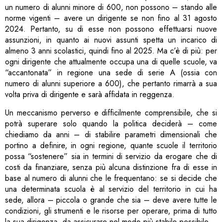
un numero di alunni minore di 600, non possono – stando alle
norme vigenti – avere un dirigente se non fino al 31 agosto
2024. Pertanto, su di esse non possono effettuarsi nuove
assunzioni, in quanto ai nuovi assunti spetta un incarico di
almeno 3 anni scolastici, quindi fino al 2025. Ma c’è di più: per
ogni dirigente che attualmente occupa una di quelle scuole, va
“accantonata” in regione una sede di serie A (ossia con
numero di alunni superiore a 600), che pertanto rimarrà a sua
volta priva di dirigente e sarà affidata in reggenza.
Un meccanismo perverso e difficilmente comprensibile, che si
potrà superare solo quando la politica deciderà – come
chiediamo da anni – di stabilire parametri dimensionali che
portino a definire, in ogni regione, quante scuole il territorio
possa “sostenere” sia in termini di servizio da erogare che di
costi da finanziare, senza più alcuna distinzione fra di esse in
base al numero di alunni che le frequentano: se si decide che
una determinata scuola è al servizio del territorio in cui ha
sede, allora – piccola o grande che sia – deve avere tutte le
condizioni, gli strumenti e le risorse per operare, prima di tutto
la sua dirigenza, da assicurare nel modo più stabile possibile.