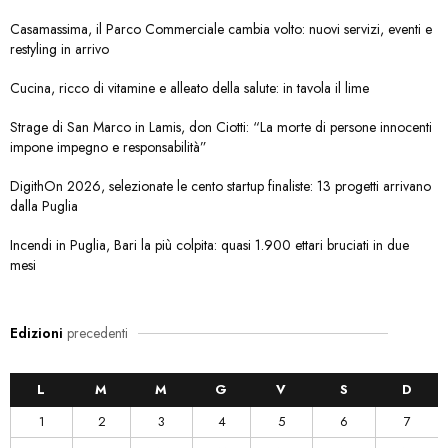
Casamassima, il Parco Commerciale cambia volto: nuovi servizi, eventi e
restyling in arrivo
Cucina, ricco di vitamine e alleato della salute: in tavola il lime
Strage di San Marco in Lamis, don Ciotti: “La morte di persone innocenti
impone impegno e responsabilità”
DigithOn 2026, selezionate le cento startup finaliste: 13 progetti arrivano
dalla Puglia
Incendi in Puglia, Bari la più colpita: quasi 1.900 ettari bruciati in due
mesi
Edizioni
precedenti
L
M
M
G
V
S
D
1
2
3
4
5
6
7