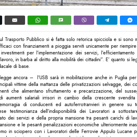
, sul Trasporto Pubblico si è fatta solo retorica spicciola e si son
 efficaci con finanziamenti a pioggia serviti unicamente per riempir
investimenti per l’implementazione dei servizi, l’efficientament
lavoro, in barba al diritto alla mobilità dei cittadini”. E’ quanto si 
ndacale di base.
 legge ancora – l’USB sarà in mobilitazione anche in Puglia per
incipali vittime della mattanza delle privatizzazioni selvagge, dei co
menti che alimentano sfruttamento e precarizzazione, del sussegu
di aumenti salariali irrisori in cambio della crescente svendita 
 emorragia di conducenti ed autoferrotranvieri in genere su tutt
se testimonianza dell’indisponibilità dei Lavoratori a sottosta
to dei servizi e della propria mansione tra pesanti carichi di la
mansione e le pesanti penalizzazioni economiche ulteriormente inaspr
emo in sciopero con i Lavoratori delle Ferrovie Appulo Lucane pe