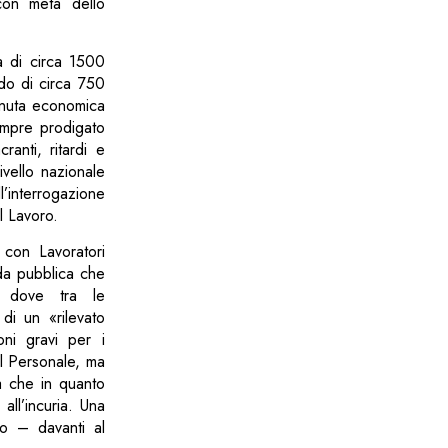
 con metà dello
 di circa 1500
rdo di circa 750
tenuta economica
empre prodigato
ranti, ritardi e
ivello nazionale
interrogazione
l Lavoro.
 con Lavoratori
nda pubblica che
, dove tra le
 di un «rilevato
ni gravi per i
el Personale, ma
a che in quanto
all’incuria. Una
no – davanti al