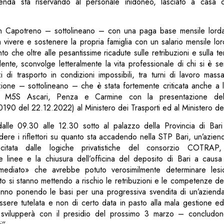
zienda sta riservando al personale inidoneo, lasciato a casa
n Capotreno – sottolineano – con una paga base mensile lorda
a vivere e sostenere la propria famiglia con un salario mensile lo
o che oltre alle pesantissime ricadute sulle retribuzioni e sulla 
ente, sconvolge letteralmente la vita professionale di chi si è s
i di trasporto in condizioni impossibili, tra turni di lavoro massac
zione – sottolineano – che è stata fortemente criticata anche a l
l M5S Ascari, Penza e Carmine con la presentazione dell’
190 del 22.12.2022) al Ministero dei Trasporti ed al Ministero de
alle 09.30 alle 12.30 sotto al palazzo della Provincia di Bari
ere i riflettori su quanto sta accadendo nella STP Bari, un’azie
citata dalle logiche privatistiche del consorzio COTRAP
le linee e la chiusura dell’officina del deposito di Bari a causa
mediato» che avrebbe potuto verosimilmente determinare lesio
nto si stanno mettendo a rischio le retribuzioni e le competenze d
tanno ponendo le basi per una progressiva svendita di un’aziend
ere tutelata e non di certo data in pasto alla mala gestione ed 
i svilupperà con il presidio del prossimo 3 marzo – concludo