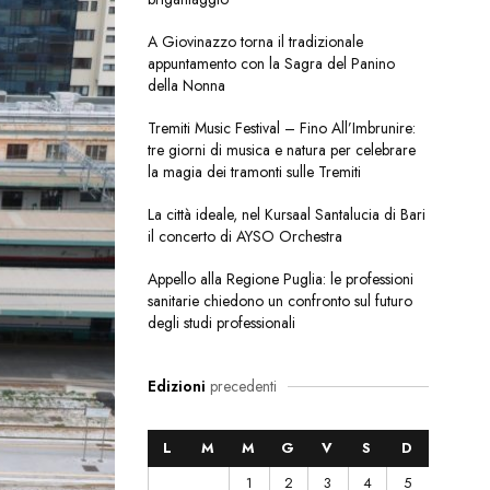
A Giovinazzo torna il tradizionale
appuntamento con la Sagra del Panino
della Nonna
Tremiti Music Festival – Fino All’Imbrunire:
tre giorni di musica e natura per celebrare
la magia dei tramonti sulle Tremiti
La città ideale, nel Kursaal Santalucia di Bari
il concerto di AYSO Orchestra
Appello alla Regione Puglia: le professioni
sanitarie chiedono un confronto sul futuro
degli studi professionali
Edizioni
precedenti
L
M
M
G
V
S
D
1
2
3
4
5