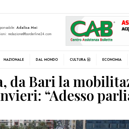
sponsabile:
Adalisa Mei
zioni: redazione@borderline24.com
NAZIONALE
DAL MONDO
CULTURA
ECONOMIA
a, da Bari la mobilit
anvieri: “Adesso par