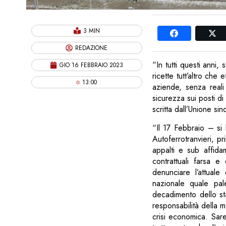
3 MIN
REDAZIONE
“In tutti questi anni
GIO 16 FEBBRAIO 2023
ricette tutt’altro che
13:00
aziende, senza reali 
sicurezza sui posti di 
scritta dall’Unione si
“Il 17 Febbraio – si
Autoferrotranvieri, pr
appalti e sub affida
contrattuali farsa e 
denunciare l’attuale
nazionale quale pale
decadimento dello sta
responsabilità della 
crisi economica. Sar