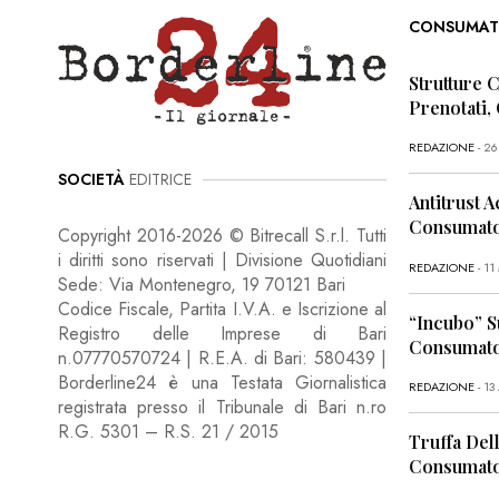
CONSUMAT
Strutture 
Prenotati,
REDAZIONE
- 2
SOCIETÀ
EDITRICE
Antitrust A
Consumator
Copyright 2016-2026 © Bitrecall S.r.l. Tutti
i diritti sono riservati | Divisione Quotidiani
REDAZIONE
- 1
Sede: Via Montenegro, 19 70121 Bari
Codice Fiscale, Partita I.V.A. e Iscrizione al
“Incubo” S
Registro delle Imprese di Bari
Consumator
n.07770570724 | R.E.A. di Bari: 580439 |
Borderline24 è una Testata Giornalistica
REDAZIONE
- 13
registrata presso il Tribunale di Bari n.ro
R.G. 5301 – R.S. 21 / 2015
Truffa Dell
Consumato