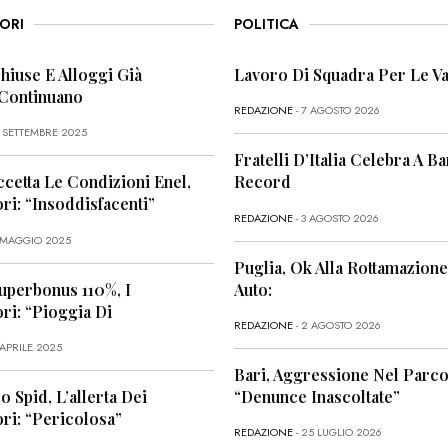
ORI
POLITICA
Chiuse E Alloggi Già
Lavoro Di Squadra Per Le Va
 Continuano
REDAZIONE
- 7 AGOSTO 2026
6 SETTEMBRE 2025
Fratelli D’Italia Celebra A Bar
ccetta Le Condizioni Enel,
Record
i: “Insoddisfacenti”
REDAZIONE
- 3 AGOSTO 2026
1 MAGGIO 2025
Puglia, Ok Alla Rottamazione
uperbonus 110%, I
Auto:
i: “Pioggia Di
REDAZIONE
- 2 AGOSTO 2026
 APRILE 2025
Bari, Aggressione Nel Parco
o Spid, L’allerta Dei
“Denunce Inascoltate”
ri: “Pericolosa”
REDAZIONE
- 25 LUGLIO 2026