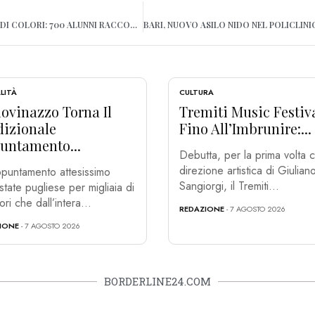
BARI, JAPIGIA SI RIEMPIE DI COLORI: 700 ALUNNI RACCONTANO IL CARNEVALE
LITÀ
CULTURA
ovinazzo Torna Il
Tremiti Music Festiv
dizionale
Fino All’Imbrunire:...
untamento...
Debutta, per la prima volta c
direzione artistica di Giulian
puntamento attesissimo
Sangiorgi, il Tremiti...
estate pugliese per migliaia di
tori che dall’intera...
REDAZIONE
- 7 AGOSTO 2026
IONE
- 7 AGOSTO 2026
BORDERLINE24.COM