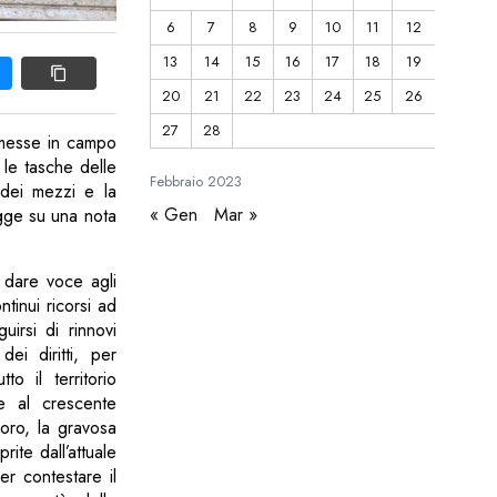
6
7
8
9
10
11
12
13
14
15
16
17
18
19
20
21
22
23
24
25
26
27
28
o messe in campo
e le tasche delle
Febbraio
2023
o dei mezzi e la
« Gen
Mar »
legge su una nota
 dare voce agli
ntinui ricorsi ad
irsi di rinnovi
dei diritti, per
o il territorio
re al crescente
voro, la gravosa
ite dall’attuale
r contestare il