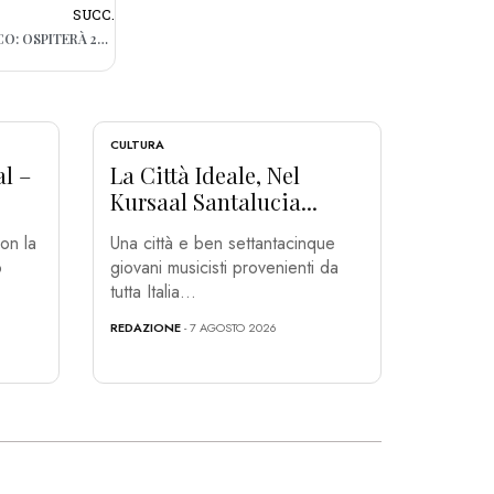
SUCC.
BARI, NUOVO ASILO NIDO NEL POLICLINICO: OSPITERÀ 20 BIMBI
CULTURA
al –
La Città Ideale, Nel
Kursaal Santalucia...
on la
Una città e ben settantacinque
o
giovani musicisti provenienti da
tutta Italia...
REDAZIONE
- 7 AGOSTO 2026