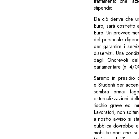
trattamento che l’a
stipendio.
Da ciò deriva che u
Euro, sarà costretto 
Euro! Un provvediment
del personale dipend
per garantire i serviz
disservizi. Una condi
dagli Onorevoli de
parlamentare (n. 4/00
Saremo in presidio d
e Studenti per accend
sembra ormai fago
esternalizzazioni del
rischio grave ed im
Lavoratori, non solta
a nostro avviso si s
pubblica dovrebbe ess
mobilitazione che s