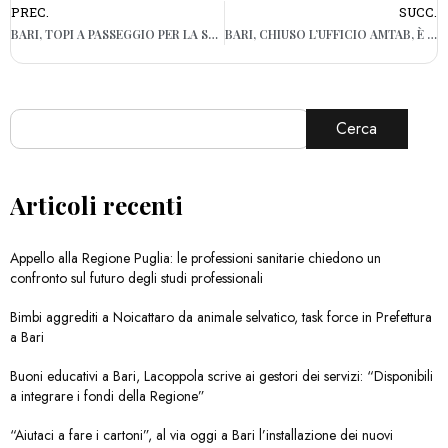
PREC.
SUCC.
BARI, TOPI A PASSEGGIO PER LA SPIAGGIA DI PANE E POMODORO
BARI, CHIUSO L’UFFICIO AMTAB, È PROTESTA: “NEANCHE UN CARTELLO”
Cerca
Articoli recenti
Appello alla Regione Puglia: le professioni sanitarie chiedono un
confronto sul futuro degli studi professionali
Bimbi aggrediti a Noicattaro da animale selvatico, task force in Prefettura
a Bari
Buoni educativi a Bari, Lacoppola scrive ai gestori dei servizi: “Disponibili
a integrare i fondi della Regione”
“Aiutaci a fare i cartoni”, al via oggi a Bari l’installazione dei nuovi