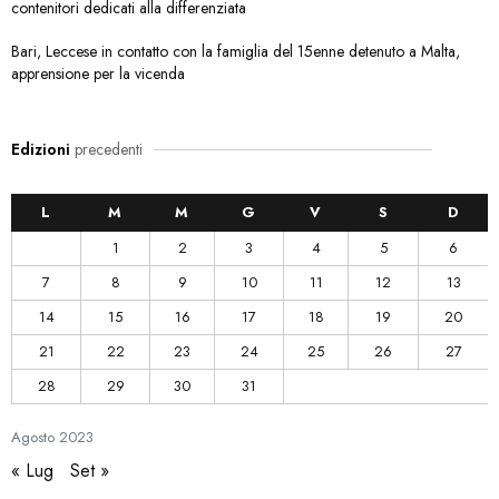
contenitori dedicati alla differenziata
Bari, Leccese in contatto con la famiglia del 15enne detenuto a Malta,
apprensione per la vicenda
Edizioni
precedenti
L
M
M
G
V
S
D
1
2
3
4
5
6
7
8
9
10
11
12
13
14
15
16
17
18
19
20
21
22
23
24
25
26
27
28
29
30
31
Agosto
2023
« Lug
Set »