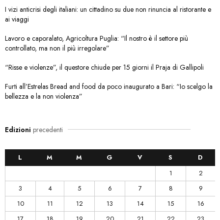
I vizi anticrisi degli italiani: un cittadino su due non rinuncia al ristorante e
ai viaggi
Lavoro e caporalato, Agricoltura Puglia: “Il nostro è il settore più
controllato, ma non il più irregolare”
“Risse e violenze”, il questore chiude per 15 giorni il Praja di Gallipoli
Furti all’Estrelas Bread and food da poco inaugurato a Bari: “Io scelgo la
bellezza e la non violenza”
Edizioni
precedenti
L
M
M
G
V
S
D
1
2
3
4
5
6
7
8
9
10
11
12
13
14
15
16
17
18
19
20
21
22
23