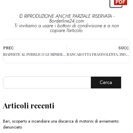
© RIPRODUZIONE ANCHE PARZIALE RISERVATA -
Borderline24.com
Ti invitiamo a usare i bottoni di condivisione e a non
copiare l'articolo.
PREC.
SUCC.
RIAPERTE AL PUBBLICO LE MINIERE DI BAUXITE SULLA MURGIA: “NUOVA VITA”
BANCAROTTA FRAUDOLENTA, INDAGINI FINANZA SU SOCIETÀ DI MAZZITELLI
Cerca
Articoli recenti
Bari, scoperto a incendiare una discarica di motorini di avviamento:
denunciato