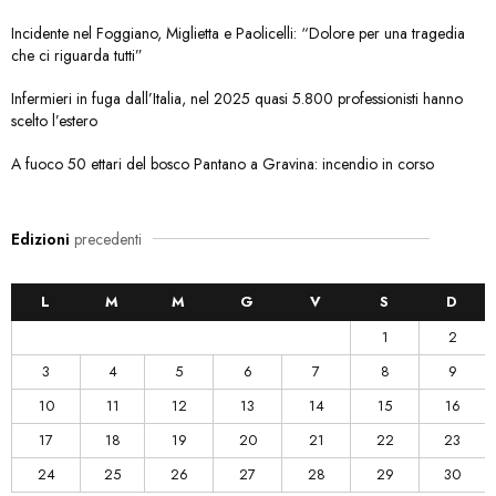
Incidente nel Foggiano, Miglietta e Paolicelli: “Dolore per una tragedia
che ci riguarda tutti”
Infermieri in fuga dall’Italia, nel 2025 quasi 5.800 professionisti hanno
scelto l’estero
A fuoco 50 ettari del bosco Pantano a Gravina: incendio in corso
Edizioni
precedenti
L
M
M
G
V
S
D
1
2
3
4
5
6
7
8
9
10
11
12
13
14
15
16
17
18
19
20
21
22
23
24
25
26
27
28
29
30