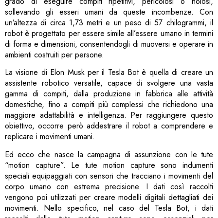
grado di eseguire compiti ripetitivi, pericolosi o noiosi,
sollevando gli esseri umani da queste incombenze. Con
un’altezza di circa 1,73 metri e un peso di 57 chilogrammi, il
robot è progettato per essere simile all’essere umano in termini
di forma e dimensioni, consentendogli di muoversi e operare in
ambienti costruiti per persone.
La visione di Elon Musk per il Tesla Bot è quella di creare un
assistente robotico versatile, capace di svolgere una vasta
gamma di compiti, dalla produzione in fabbrica alle attività
domestiche, fino a compiti più complessi che richiedono una
maggiore adattabilità e intelligenza. Per raggiungere questo
obiettivo, occorre però addestrare il robot a comprendere e
replicare i movimenti umani.
Ed ecco che nasce la campagna di assunzione con le tute
“motion capture”. Le tute motion capture sono indumenti
speciali equipaggiati con sensori che tracciano i movimenti del
corpo umano con estrema precisione. I dati così raccolti
vengono poi utilizzati per creare modelli digitali dettagliati dei
movimenti. Nello specifico, nel caso del Tesla Bot, i dati